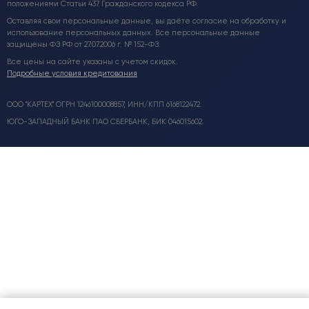
положениями Статьи 437 Гражданского кодекса РФ.
Оставляя свои персональные данные, вы даёте согласие на обработку и
использование персональных данных. Все персональные данные
защищены ФЗ РФ от 27.07.2006 г. № 152-ФЗ.
Все цены на сайте указаны с учетом скидок.
Подробные условия кредитования
ООО "КАРТЕХ" ОГРН 1246100008857, ИНН/КПП 6168122472.
ЮГО-ЗАПАДНЫЙ БАНК ПАО СБЕРБАНК, БИК 046015602.