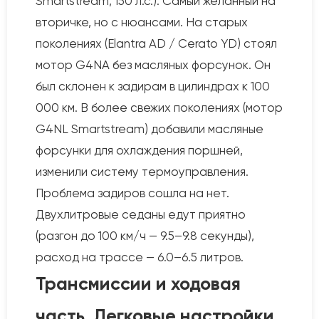
Smartstream, 150 л.с.). Самый желанный на
вторичке, но с нюансами. На старых
поколениях (Elantra AD / Cerato YD) стоял
мотор G4NA без масляных форсунок. Он
был склонен к задирам в цилиндрах к 100
000 км. В более свежих поколениях (мотор
G4NL Smartstream) добавили масляные
форсунки для охлаждения поршней,
изменили систему термоуправления.
Проблема задиров сошла на нет.
Двухлитровые седаны едут приятно
(разгон до 100 км/ч — 9.5–9.8 секунды),
расход на трассе — 6.0–6.5 литров.
Трансмиссии и ходовая
часть. Легковые настройки