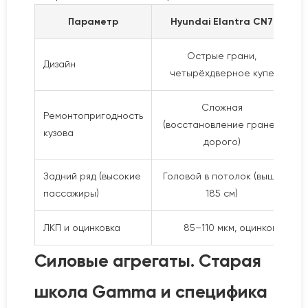
Параметр
Hyundai Elantra CN7
Острые грани,
Дизайн
четырёхдверное купе
т
Сложная
Ремонтопригодность
(восстановление граней
кузова
дорого)
Задний ряд (высокие
Головой в потолок (выше
пассажиры)
185 см)
ЛКП и оцинковка
85–110 мкм, оцинковка ест
Силовые агрегаты. Старая
школа Gamma и специфика