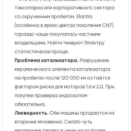
таксопарка или корпоративного сектора
со скрученным пробегом. Elantra
(особенно в ярких цветах поколения CN7)
гораздо чаще покупалась частными
владельцами. Найти «живую» Элантру
статистически проще.
Проблема катализатора.
Разрушение
керамического элемента катализатора
на пробегах после 120 000 км остаётся
фактором риска для моторов 1.6 и 2.0. При
покупке проверка эндоскопом
обязательна.
Ликвидность.
Обе машины продаются на
вторичке мгновенно. Cerato чуть
медленнее теряет в цене из-за более