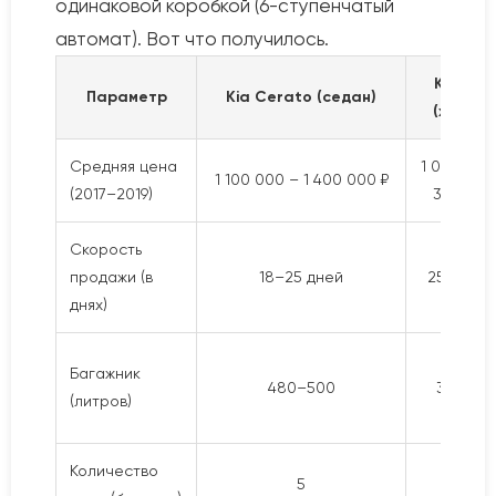
одинаковой коробкой (6-ступенчатый
автомат). Вот что получилось.
Kia Ce
Параметр
Kia Cerato (седан)
(хэтчбе
Средняя цена
1 000 000
1 100 000 – 1 400 000 ₽
(2017–2019)
300 000
Скорость
продажи (в
18–25 дней
25–35 дн
днях)
Багажник
480–500
300–38
(литров)
Количество
5
5