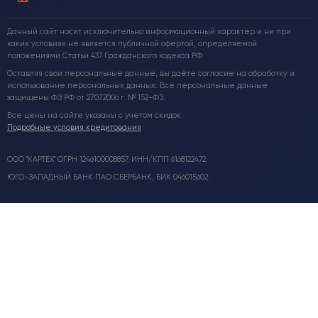
Данный сайт носит исключительно информационный характер и ни при
каких условиях не является публичной офертой, определяемой
положениями Статьи 437 Гражданского кодекса РФ.
Оставляя свои персональные данные, вы даёте согласие на обработку и
использование персональных данных. Все персональные данные
защищены ФЗ РФ от 27.07.2006 г. № 152-ФЗ.
Все цены на сайте указаны с учетом скидок.
Подробные условия кредитования
ООО "КАРТЕХ" ОГРН 1246100008857, ИНН/КПП 6168122472.
ЮГО-ЗАПАДНЫЙ БАНК ПАО СБЕРБАНК, БИК 046015602.