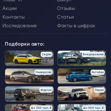
Акции
Отзывы
Контакты
Статьи
Исследования
Факты в цифрах
Подборки авто:
Седан
Внедорожник
Универсал
Хэтчбек
Фургон
Пикап
До 300 тыс. ₽
До 500 тыс. ₽