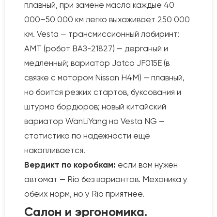
плавный, при замене масла каждые 40
000–50 000 км легко выхаживает 250 000
км. Vesta — трансмиссионный лабиринт:
АМТ (робот ВАЗ-21827) — дерганый и
медленный; вариатор Jatco JF015E (в
связке с мотором Nissan H4M) — плавный,
но боится резких стартов, буксования и
штурма бордюров; новый китайский
вариатор WanLiYang на Vesta NG —
статистика по надёжности ещё
накапливается.
Вердикт по коробкам:
если вам нужен
автомат — Rio без вариантов. Механика у
обеих норм, но у Rio приятнее.
Салон и эргономика.