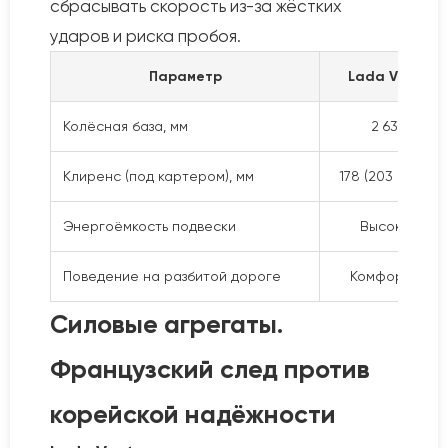
сбрасывать скорость из-за жёстких
ударов и риска пробоя.
Параметр
Lada Vesta
Колёсная база, мм
2 635
Клиренс (под картером), мм
178 (203 Cross)
Энергоёмкость подвески
Высокая
Поведение на разбитой дороге
Комфортно
Силовые агрегаты.
Французский след против
корейской надёжности