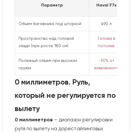
Параметр
Haval F7x
Объем багажника под шторкой
490 л
Пространство над головой
Голова в
З
сзади (при росте 180 см)
потолке
Полезный объем при высоких
-30% от
грузах
заявленного
з
0 миллиметров. Руль,
который не регулируется по
вылету
0 миллиметров
— диапазон регулировки
руля по вылету на дорестайлинговых