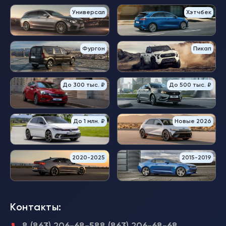
Универсал
Хэтчбек
Фургон
Пикап
До 300 тыс. ₽
До 500 тыс. ₽
До 1 млн. ₽
Новые 2026
2020-2025
2015-2019
Контакты:
8 (863) 206-68-58
8 (863) 206-68-68