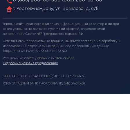
г. Ростов-на-Дону, ул. Вавилова, д. 67Е
Данный сайт носит исключительно информационный характер и ни при
каких условиях не является публичной офертой, определяемой
положениями Статьи 437 Гражданского кодекса РФ.
Оставляя свои персональные данные, вы даёте согласие на обработку и
использование персональных данных. Все персональные данные
защищены ФЗ РФ от 27.07.2006 г. № 152-ФЗ.
Все цены на сайте указаны с учетом скидок.
Подробные условия кредитования
ООО "КАРТЕХ" ОГРН 1246100008857, ИНН/КПП 6168122472.
ЮГО-ЗАПАДНЫЙ БАНК ПАО СБЕРБАНК, БИК 046015602.