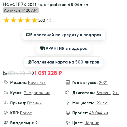
Haval F7x
2021 г.в. с пробегом 48 044 км
Артикул:
1420734
★
★
★
★
★
5.0
(41)
📅
5 платежей по кредиту в подарок
🛡
ГАРАНТИЯ в подарок
⛽️
Топливная карта на 500 литров
1 051 228 ₽
→
1 524 281 ₽
📉
Модель:
Haval F7x
Год выпуска:
2021
Кузов:
Внедорожник
Двигатель:
Бензин
,
2 л.
Привод:
Полный
Мощность:
190 л.с.
КПП:
Робот
Пробег:
48 044 км
Владельцы:
2
Цвет:
Чёрный