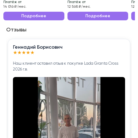
Платёж от
Платёж от
Пла
Эксплуатационные характеристики данного
14 016 ₽/мес.
12 568 ₽/мес.
12 
автомобиля делают его идеальным выбором для
Подробнее
Подробнее
ежедневных поездок по городу и длительных
Отзывы
путешествий.
Приобретая Haval F7x 2021 года , вы получаете
Геннадий Борисович
надёжного помощника для решения повседневных
★
★
★
★
★
задач.
Наш клиент оставил отзыв к покупке Lada Granta Cross
2026 г.в.