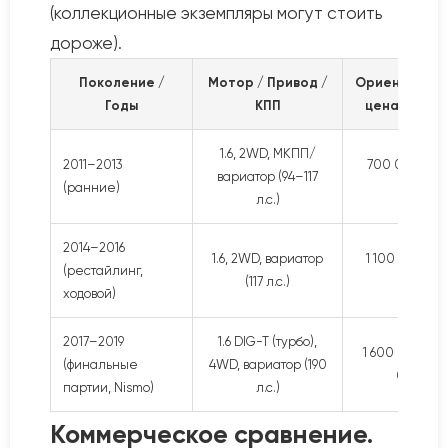
(коллекционные экземпляры могут стоить
дороже).
Поколение /
Мотор / Привод /
Ориентирово
Годы
КПП
цена (май 2
1.6, 2WD, МКПП/
2011–2013
700 000 – 1
вариатор (94–117
(ранние)
000 ₽
л.с.)
2014–2016
1.6, 2WD, вариатор
1 100 000 – 1
(рестайлинг,
(117 л.с.)
000 ₽
ходовой)
2017–2019
1.6 DIG-T (турбо),
1 600 000 – 2
(финальные
4WD, вариатор (190
000+ ₽
партии, Nismo)
л.с.)
Коммерческое сравнение.