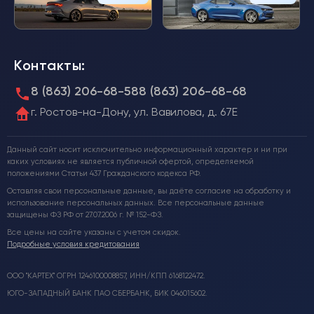
Контакты:
8 (863) 206-68-58
8 (863) 206-68-68
г. Ростов-на-Дону, ул. Вавилова, д. 67Е
Данный сайт носит исключительно информационный характер и ни при
каких условиях не является публичной офертой, определяемой
положениями Статьи 437 Гражданского кодекса РФ.
Оставляя свои персональные данные, вы даёте согласие на обработку и
использование персональных данных. Все персональные данные
защищены ФЗ РФ от 27.07.2006 г. № 152-ФЗ.
Все цены на сайте указаны с учетом скидок.
Подробные условия кредитования
ООО "КАРТЕХ" ОГРН 1246100008857, ИНН/КПП 6168122472.
ЮГО-ЗАПАДНЫЙ БАНК ПАО СБЕРБАНК, БИК 046015602.