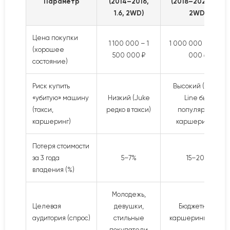
Параметр
(2014–2016,
(2018–2020, 1.6,
1.6, 2WD)
2WD)
Цена покупки
1 100 000 – 1
1 000 000 – 1 300
(хорошее
500 000 ₽
000 ₽
состояние)
Риск купить
Высокий (Rio X-
«убитую» машину
Низкий (Juke
Line был
(такси,
редко в такси)
популярен в
каршеринг)
каршеринге)
Потеря стоимости
за 3 года
5–7%
15–20%
владения (%)
Молодежь,
Целевая
девушки,
Бюджетные,
аудитория (спрос)
стильные
каршеринг, такси
покупатели