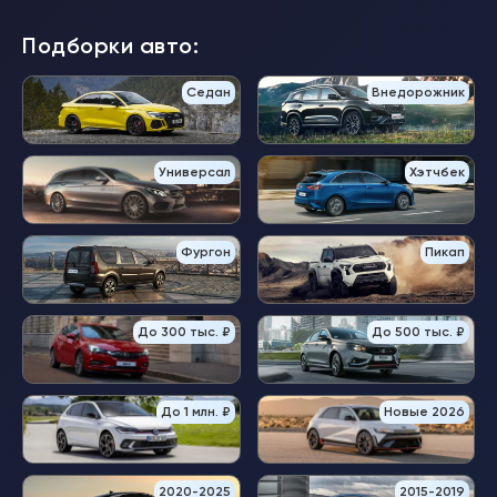
Подборки авто:
Седан
Внедорожник
Универсал
Хэтчбек
Фургон
Пикап
До 300 тыс. ₽
До 500 тыс. ₽
До 1 млн. ₽
Новые 2026
2020-2025
2015-2019