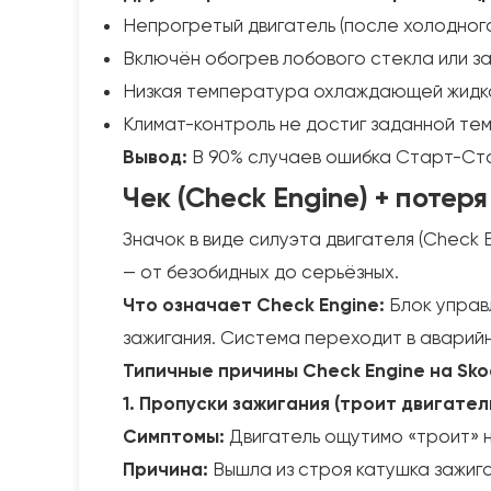
Непрогретый двигатель (после холодного
Включён обогрев лобового стекла или за
Низкая температура охлаждающей жидк
Климат-контроль не достиг заданной те
Вывод:
В 90% случаев ошибка Старт-Стоп
Чек (Check Engine) + потер
Значок в виде силуэта двигателя (Check 
— от безобидных до серьёзных.
Что означает Check Engine:
Блок управ
зажигания. Система переходит в аварий
Типичные причины Check Engine на Sko
1. Пропуски зажигания (троит двигател
Симптомы:
Двигатель ощутимо «троит» н
Причина:
Вышла из строя катушка зажиган