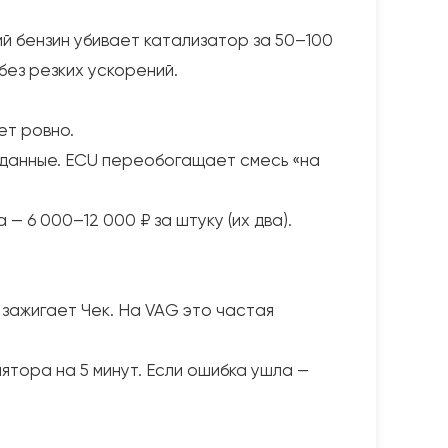
й бензин убивает катализатор за 50–100
без резких ускорений.
ет ровно.
 данные. ECU переобогащает смесь «на
— 6 000–12 000 ₽ за штуку (их два).
 зажигает Чек. На VAG это частая
тора на 5 минут. Если ошибка ушла —