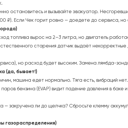
.
нно остановитесь и вызывайте эвакуатор. Несгоревши
0 ₽). Если Чек горит ровно — доедете до сервиса, но 
лорода)
сход топлива вырос на 2–3 литра, но двигатель работа
 естественного старения датчик выдаёт некорректные
виса), но расход будет высоким. Замена лямбда-зонда 
а (да, бывает!)
ичин, машина едет нормально. Тяга есть, вибраций нет.
паров бензина (EVAP) видит падение давления в баке и
 — закручена ли до щелчка? Сбросьте клемму аккумуля
зы газораспределения)