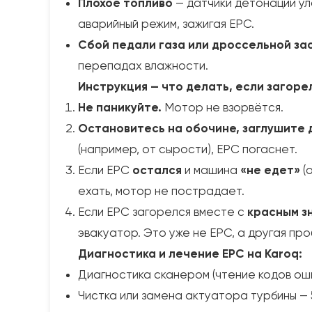
Плохое топливо
— датчики детонации ул
аварийный режим, зажигая EPC.
Сбой педали газа или дроссельной за
перепадах влажности.
Инструкция — что делать, если загоре
Не паникуйте.
Мотор не взорвётся.
Остановитесь на обочине, заглушите д
(например, от сырости), EPC погаснет.
Если EPC
остался
и машина
«не едет»
(
ехать, мотор не пострадает.
Если EPC загорелся вместе с
красным з
эвакуатор. Это уже не EPC, а другая пр
Диагностика и лечение EPC на Karoq:
Диагностика сканером (чтение кодов оши
Чистка или замена актуатора турбины — 