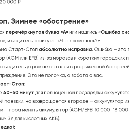
20 000 ₽.
оп. Зимнее «обострение»
тся
перечёркнутая буква «А»
или надпись
«Ошибка си
в, и водитель паникует: «Что сломалось?».
ма Старт-Стоп
абсолютно исправна
. Ошибка — это
ор (AGM или EFB) из-за морозов и коротких городских 
ы водитель утром не остался с разряженной батареей
преждение. Это не поломка, а забота о вас.
тарт-Стоп:
се
40–50 минут
для полноценной подзарядки аккумулят
 поездки, но возвращается в городе — аккумулятор из
м — пора менять аккумулятор (AGM/EFB, 10 000–18 000 
ым ЗУ для кислотных АКБ).
едко):