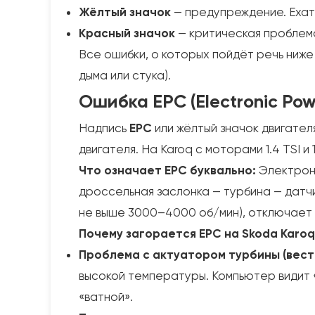
Жёлтый значок
— предупреждение. Ехать
Красный значок
— критическая проблем
Все ошибки, о которых пойдёт речь ниж
дыма или стука).
Ошибка EPC (Electronic Pow
Надпись
EPC
или жёлтый значок двигател
двигателя. На Karoq с моторами 1.4 TSI и
Что означает EPC буквально:
Электронн
дроссельная заслонка — турбина — датч
не выше 3000–4000 об/мин), отключает 
Почему загорается EPC на Skoda Karoq 
Проблема с актуатором турбины (вест
высокой температуры. Компьютер видит 
«ватной».