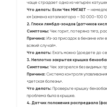
чаще страдает одна из четырёх катушек
Что делать:
Если Чек МИГАЕТ
— немедле
км (замена катализатора — 50 000–100 00
2. Глюки лямбда-зондов (датчиков кис
Симптомы:
Чек горит, потеряна тяга, ра
Причина:
Из-за присадок в бензине или
всякий случай».
Что делать:
Ехать можно (доедете до сер
3. Неплотно закрытая крышка бензобак
Симптомы:
Чек загорелся без видимых пр
Причина:
Система контроля улавливания 
«детская болезнь».
Что делать:
Проверьте крышку бензобака
проблема была в крышке.
4. Датчик положения распредвала (фа