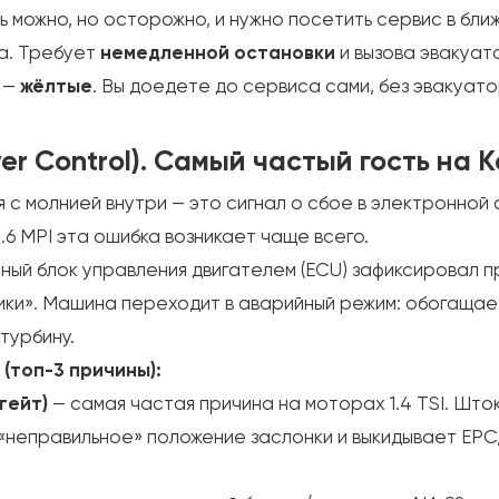
 можно, но осторожно, и нужно посетить сервис в бли
а. Требует
немедленной остановки
и вызова эвакуат
е —
жёлтые
. Вы доедете до сервиса сами, без эвакуат
er Control). Самый частый гость на 
я с молнией внутри — это сигнал о сбое в электронно
 1.6 MPI эта ошибка возникает чаще всего.
ый блок управления двигателем (ECU) зафиксировал пр
ики». Машина переходит в аварийный режим: обогащае
турбину.
(топ-3 причины):
гейт)
— самая частая причина на моторах 1.4 TSI. Шток
«неправильное» положение заслонки и выкидывает EPC