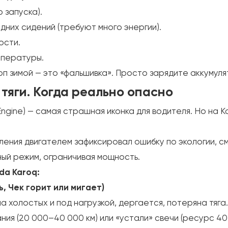
 запуска).
дних сидений (требуют много энергии).
ости.
мпературы.
 зимой — это «фальшивка». Просто зарядите аккумуля
я тяги. Когда реально опасно
Engine) — самая страшная иконка для водителя. Но на 
ления двигателем зафиксировал ошибку по экологии, 
ный режим, ограничивая мощность.
da Karoq:
ь, Чек горит или мигает)
а холостых и под нагрузкой, дергается, потеряна тяга
ия (20 000–40 000 км) или «устали» свечи (ресурс 40 