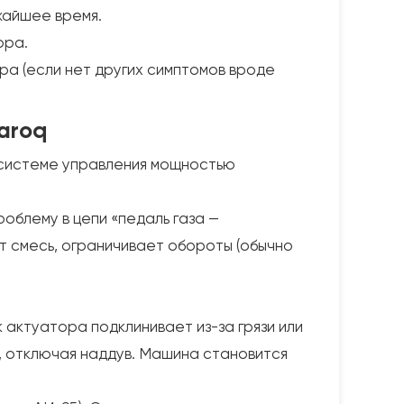
жайшее время.
ора.
ора (если нет других симптомов вроде
Karoq
й системе управления мощностью
облему в цепи «педаль газа —
т смесь, ограничивает обороты (обычно
 актуатора подклинивает из-за грязи или
, отключая наддув. Машина становится