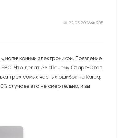
📅 22.05.2026
👁 905
, напичканный электроникой. Появление
ся EPC! Что делать?» «Почему Старт-Стоп
вка трёх самых частых ошибок на Karoq:
80% случаев это не смертельно, и вы