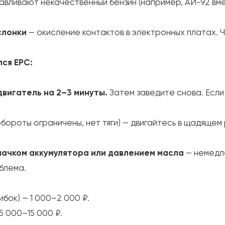
авливают некачественный бензин (например, АИ-92 вм
слонки
— окисление контактов в электронных платах. 
лся EPC:
вигатель на 2–3 минуты.
Затем заведите снова. Если
обороты ограничены, нет тяги) — двигайтесь в щадяще
начком аккумулятора или давлением масла
— немедл
облема.
бок) — 1 000–2 000 ₽.
5 000–15 000 ₽.