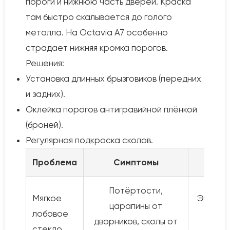
пороги и нижнюю часть дверей. Краска
там быстро скалывается до голого
металла. На Octavia A7 особенно
страдает нижняя кромка порогов.
Решения:
Установка длинных брызговиков (передних
и задних).
Оклейка порогов антигравийной плёнкой
(броней).
Регулярная подкраска сколов.
Проблема
Симптомы
Пр
Потёртости,
Мягкое
Эконом
царапины от
лобовое
на к
дворников, сколы от
стекло
ст