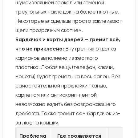
шумоизоляцией зеркал или заменой
треугольных накладок на более плотные.
Некоторые владельцы просто заклеивают
щели прозрачным скотчем.
Бардачок и карты дверей — гремит всё,
что не приклеено:
Внутренняя отделка
карманов выполнена из жёсткого
пластика. Любая вещь (телефон, ключи,
монеты) будет греметь на весь салон. Без
самостоятельной проклейки тканью,
карпетом или антискрип-лентой
невозможно ездить без раздражающего
дребезга. Также гремит сам бардачок из-
за люфта крышки.
Проблема
Где проявляется
Пр