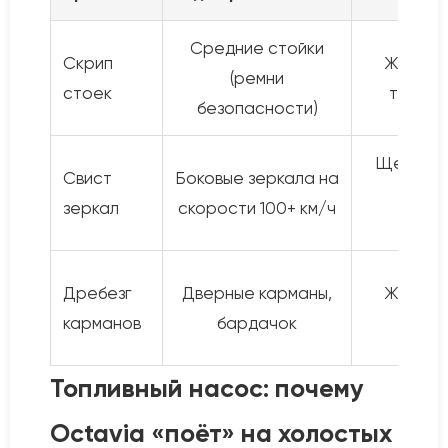
Средние стойки
Скрип
Жёсткий
(ремни
стоек
трение
безопасности)
Щели в к
Свист
Боковые зеркала на
неп
зеркал
скорости 100+ км/ч
упло
Дребезг
Дверные карманы,
Жёсткий
карманов
бардачок
люфт
Топливный насос: почему
Octavia «поёт» на холостых