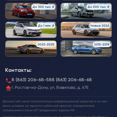
До 300 тыс. ₽
До 500 тыс. ₽
До 1 млн. ₽
Новые 2026
2020-2025
2015-2019
Контакты:
8 (863) 206-68-58
8 (863) 206-68-68
г. Ростов-на-Дону, ул. Вавилова, д. 67Е
Данный сайт носит исключительно информационный характер и ни при
каких условиях не является публичной офертой, определяемой
положениями Статьи 437 Гражданского кодекса РФ.
Оставляя свои персональные данные, вы даёте согласие на обработку и