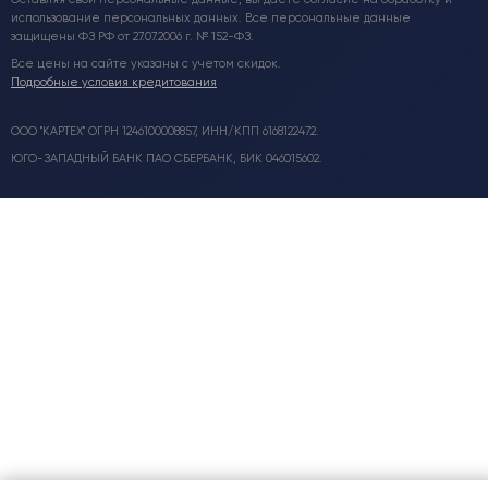
использование персональных данных. Все персональные данные
защищены ФЗ РФ от 27.07.2006 г. № 152-ФЗ.
Все цены на сайте указаны с учетом скидок.
Подробные условия кредитования
ООО "КАРТЕХ" ОГРН 1246100008857, ИНН/КПП 6168122472.
ЮГО-ЗАПАДНЫЙ БАНК ПАО СБЕРБАНК, БИК 046015602.