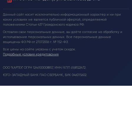
Данный сайт носит исключительно информационный характер и ни при
каких условиях не является публичной офертой, определяемой
положениями Статьи 437 Гражданского кодекса РФ.
Оставляя свои персональные данные, вы даёте согласие на обработку и
использование персональных данных. Все персональные данные
защищены ФЗ РФ от 27.07.2006 г. № 152-ФЗ.
Все цены на сайте указаны с учетом скидок.
Подробные условия кредитования
ООО "КАРТЕХ" ОГРН 1246100008857, ИНН/КПП 6168122472.
ЮГО-ЗАПАДНЫЙ БАНК ПАО СБЕРБАНК, БИК 046015602.