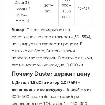
Creta (1.6,
2017–
000 –
20–
передний
40–45%
2018
1 500
дне
привод,
000 ₽
автомат)
Вывод:
Duster проигрывает по
абсолютной потере стоимости (50–55%),
но лидирует по скорости продажи. В
отличие от Creta, Duster с любым
пробегом востребован. В отличие от Niva,
его не нужно чинить каждые 10 000 км.
Почему Duster держит цену
1. Дизель 1.5 dCi и мотор 2.0 (F4R) —
легендарные по ресурсу .
Первый ходит
300–400 тыс. км без капиталки (при
своевременном ТО), второй — 250–300