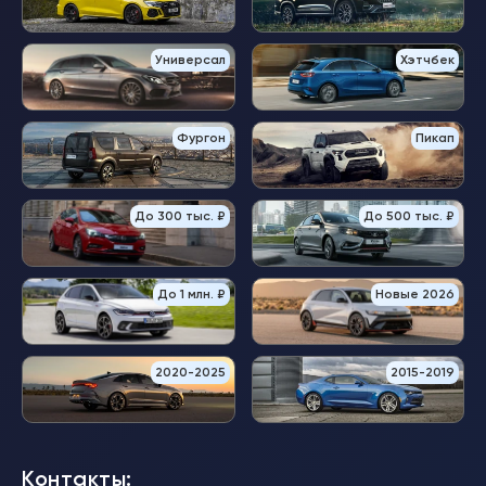
Универсал
Хэтчбек
Фургон
Пикап
До 300 тыс. ₽
До 500 тыс. ₽
До 1 млн. ₽
Новые 2026
2020-2025
2015-2019
Контакты: