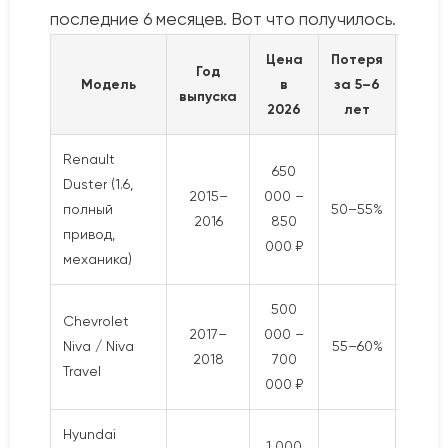
последние 6 месяцев. Вот что получилось.
Цена
Потеря
Сред
Год
Модель
в
за 5–6
сро
выпуска
2026
лет
прод
Renault
650
Duster (1.6,
2015–
000 –
10–
полный
50–55%
2016
850
дне
привод,
000 ₽
механика)
500
Chevrolet
2017–
000 –
20–
Niva / Niva
55–60%
2018
700
дне
Travel
000 ₽
Hyundai
1 000