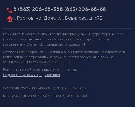
8 (863) 206-68-58
8 (863) 206-68-68
г. Ростов-на-Дону, ул. Вавилова, д. 67Е
Данный сайт носит исключительно информационный характер и ни при
каких условиях не является публичной офертой, определяемой
положениями Статьи 437 Гражданского кодекса РФ.
Оставляя свои персональные данные, вы даёте согласие на обработку и
использование персональных данных. Все персональные данные
защищены ФЗ РФ от 27.07.2006 г. № 152-ФЗ.
Все цены на сайте указаны с учетом скидок.
Подробные условия кредитования
ООО "КАРТЕХ" ОГРН 1246100008857, ИНН/КПП 6168122472.
ЮГО-ЗАПАДНЫЙ БАНК ПАО СБЕРБАНК, БИК 046015602.