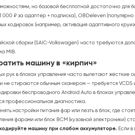
зможностями, но базовой бесплатной достаточно для б
3 000 ₽ за адаптер + подписка), OBDeleven (популярно
ых кодировок (например, активация адаптивного круиз
йской сборки (SAIC-Volkswagen) часто требуются до
иа MIB.
ратить машину в «кирпич»
ых рук в блоках управления часто вылетают жёсткие о
ки не стираются обычным сканером — требуется VCDS и
одировки беспроводного Android Auto в блоках управл
ся профессиональная диагностика.
нять настройки питания фар или лезть в блок, где сто
ения фарами или блок BCM (кузовной электроники) ст
 кодируйте машину при слабом аккумуляторе.
Если в