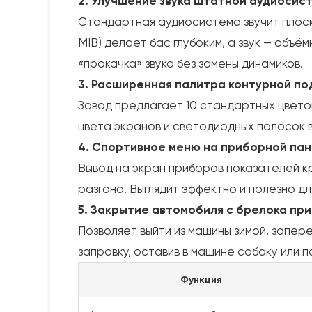
2. Улучшение звука штатной аудиосис
Стандартная аудиосистема звучит плоск
MIB) делает бас глубоким, а звук — объё
«прокачка» звука без замены динамиков.
3. Расширенная палитра контурной под
Завод предлагает 10 стандартных цвето
цвета экранов и светодиодных полосок 
4. Спортивное меню на приборной панел
Вывод на экран приборов показателей к
разгона. Выглядит эффектно и полезно дл
5. Закрытие автомобиля с брелока п
Позволяет выйти из машины зимой, запере
заправку, оставив в машине собаку или 
Функция