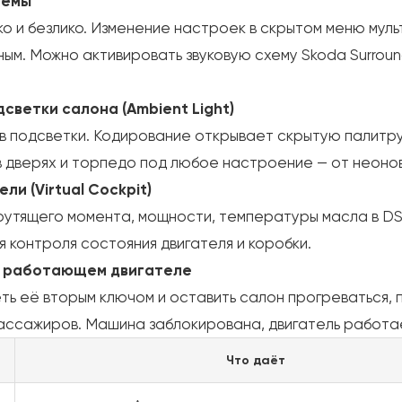
темы
о и безлико. Изменение настроек в скрытом меню мул
мным. Можно активировать звуковую схему Skoda Surrou
светки салона (Ambient Light)
в подсветки. Кодирование открывает скрытую палитру
в дверях и торпедо под любое настроение — от неонов
и (Virtual Cockpit)
рутящего момента, мощности, температуры масла в DS
я контроля состояния двигателя и коробки.
ри работающем двигателе
ть её вторым ключом и оставить салон прогреваться, по
пассажиров. Машина заблокирована, двигатель работае
Что даёт