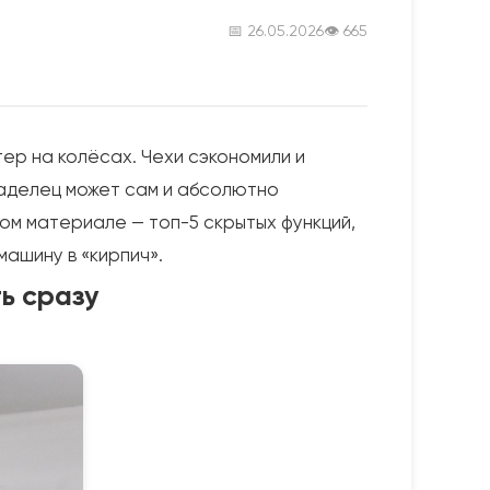
📅 26.05.2026
👁 665
ер на колёсах. Чехи сэкономили и
владелец может сам и абсолютно
ом материале — топ-5 скрытых функций,
машину в «кирпич».
ь сразу