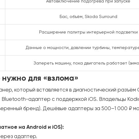
Автовключение подогрева при запуске
Бас, объём, Skoda Surround
Расширение палитры интерьерной подсветки
Данные о мощности, давлении турбины, температур
Запереть машину, пока двигатель работает (зимо
 нужно для «взлома»
анер, который вставляется в диагностический разъём 
 Bluetooth-адаптер с поддержкой iOS. Владельцы Kod
оверенный бренд). Дешёвые адаптеры за 500–1 000 ₽ мо
тное на Android и iOS):
через адаптер.