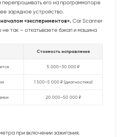
ип и перепрошивать его на программаторе
нее зарядное устройство.
 началом «экспериментов».
Car Scanner
 не так — откатываете бэкап и машина
Стоимость исправления
ится
5 000–30 000 ₽
ом
1 500–5 000 ₽ (диагностика)
амки
20 000–50 000 ₽
етра при включении зажигания.