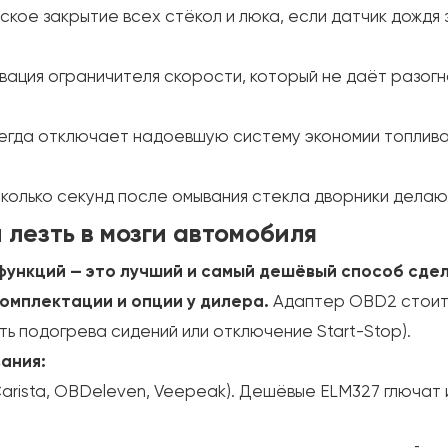
кое закрытие всех стёкол и люка, если датчик дождя
вация ограничителя скорости, который не даёт разог
гда отключает надоевшую систему экономии топлива,
колько секунд после омывания стекла дворники делают
 лезть в мозги автомобиля
ункций — это лучший и самый дешёвый способ сдела
комплектации и опции у дилера.
Адаптер OBD2 стоит 
ть подогрева сидений или отключение Start-Stop).
ания:
arista, OBDeleven, Veepeak). Дешёвые ELM327 глючат и