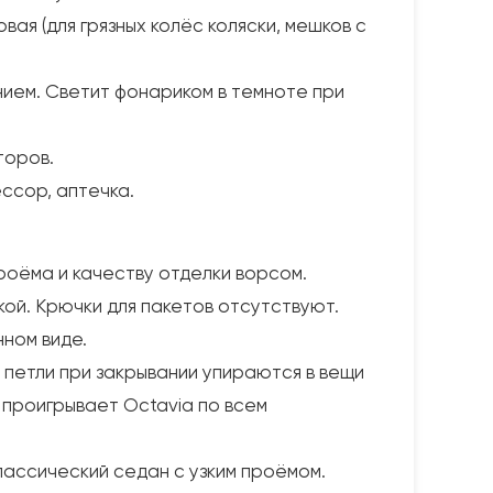
ая (для грязных колёс коляски, мешков с
нием. Светит фонариком в темноте при
торов.
ссор, аптечка.
роёма и качеству отделки ворсом.
кой. Крючки для пакетов отсутствуют.
нном виде.
 петли при закрывании упираются в вещи
a проигрывает Octavia по всем
лассический седан с узким проёмом.