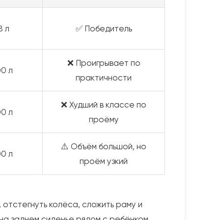
8 л
✅ Победитель
❌ Проигрывает по
00 л
практичности
❌ Худший в классе по
00 л
проёму
⚠️ Объём большой, но
00 л
проём узкий
, отстегнуть колёса, сложить раму и
 на заднем сиденье рядом с ребёнком.