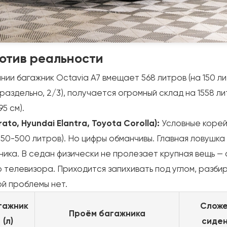
ротив реальности
ии багажник Octavia A7 вмещает 568 литров (на 150 л
(раздельно, 2/3), получается огромный склад на 1558 л
5 см).
to, Hyundai Elantra, Toyota Corolla):
Условные корей
50-500 литров). Но цифры обманчивы. Главная ловушка
ника. В седан физически не пролезает крупная вещь — 
телевизора. Приходится запихивать под углом, разбира
ой проблемы нет.
гажник
Слож
Проём багажника
(л)
сиден