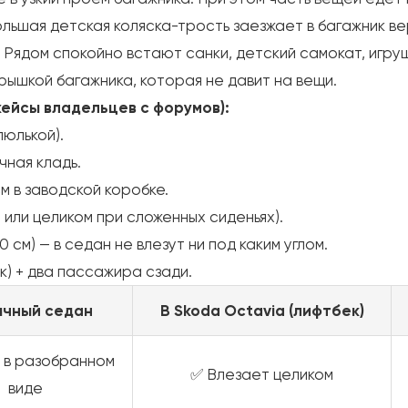
льшая детская коляска-трость заезжает в багажник ве
. Рядом спокойно встают санки, детский самокат, игру
рышкой багажника, которая не давит на вещи.
кейсы владельцев с форумов):
люлькой).
чная кладь.
м в заводской коробке.
или целиком при сложенных сиденьях).
см) — в седан не влезут ни под каким углом.
ик) + два пассажира сзади.
ычный седан
В Skoda Octavia (лифтбек)
о в разобранном
✅ Влезает целиком
виде