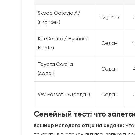
Skoda Octavia A7
Лифтбек
(лифтбек)
Kia Cerato / Hyundai
Седан
~
Elantra
Toyota Corolla
Седан
(седан)
VW Passat B8 (седан)
Седан
Семейный тест: что залета
Кошмар молодого отца на седане:
Чтоб
поиграть в «Тетрис», пытаясь запихать в