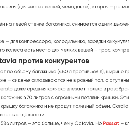
невая (для чистых вещей, чемоданов), вторая — резинов
н на левой стенке багажника, снимается одним движе
е — для компрессора, холодильника, зарядки аккумуля
о колеса есть место для мелких вещей — трос, компре
tavia против конкурентов
т по объёму багажника (480 л против 568 л), ширине п
е — сиденья складываются не в ровный пол, а ступень
erato даже средняя коляска влезает только в разобра
багажник 470 литров с огромными петлями крышки. Эти
в крышку багажника и не крадут полезный объём. Coroll
вает в надёжности.
586 литров — это больше, чем у Octavia. Но
Passat
— к