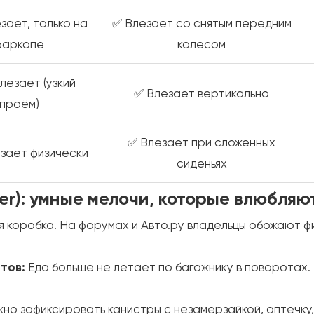
зает, только на
✅ Влезает со снятым передним
фаркопе
колесом
лезает (узкий
✅ Влезает вертикально
проём)
✅ Влезает при сложенных
езает физически
сиденьях
er): умные мелочи, которые влюбляют
ая коробка. На форумах и Авто.ру владельцы обожают
тов:
Еда больше не летает по багажнику в поворотах.
но зафиксировать канистры с незамерзайкой, аптечку,