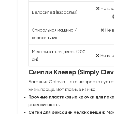
❌ Не вле
Велосипед (взрослый)
Стиральная машина /
❌ Не в
холодильник
Межкомнатная дверь (200
❌ Не вл
см)
Симпли Клевер (Simply Clev
Багажник Octavia — это не просто пуст
жизнь проще. Вот главные из них:
Прочные пластиковые крючки для паке
разваливаются.
Сетки для фиксации мелких вещей:
Мож