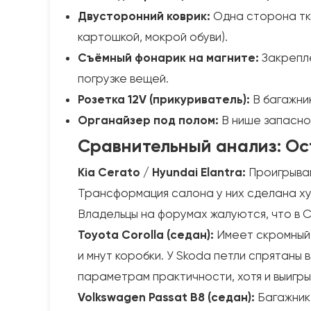
Двусторонний коврик:
Одна сторона тка
картошкой, мокрой обуви).
Съёмный фонарик на магните:
Закреплё
погрузке вещей.
Розетка 12V (прикуриватель):
В багажник
Органайзер под полом:
В нише запасног
Сравнительный анализ: Oc
Kia Cerato / Hyundai Elantra:
Проигрываю
Трансформация салона у них сделана хуж
Владельцы на форумах жалуются, что в C
Toyota Corolla (седан):
Имеет скромный 
и мнут коробки. У Skoda петли спрятаны 
параметрам практичности, хотя и выигры
Volkswagen Passat B8 (седан):
Багажник 