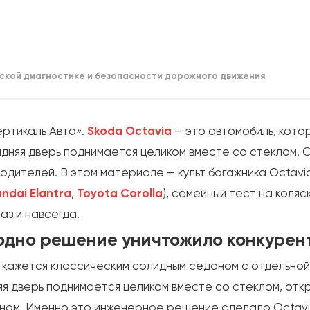
ской диагностике и безопасности дорожного движения
ртикаль Авто».
Skoda Octavia
— это автомобиль, кото
Задняя дверь поднимается целиком вместе со стеклом
ителей. В этом материале — культ багажника Octavia,
ndai Elantra
,
Toyota Corolla
), семейный тест на коляс
аз и навсегда.
 одно решение уничтожило конкурен
а кажется классическим солидным седаном с отдельной
няя дверь поднимается целиком вместе со стеклом, отк
оном. Именно это инженерное решение сделало Octav