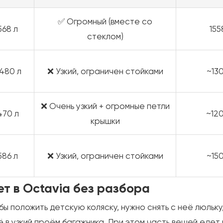
✅ Огромный (вместе со
568 л
155
стеклом)
480 л
❌ Узкий, ограничен стойками
~13
❌ Очень узкий + огромные петли
470 л
~12
крышки
586 л
❌ Узкий, ограничен стойками
~15
ет в Octavia без разбора
ы положить детскую коляску, нужно снять с неё люльку
сё в узкий проём багажника. При этом часть вещей едет