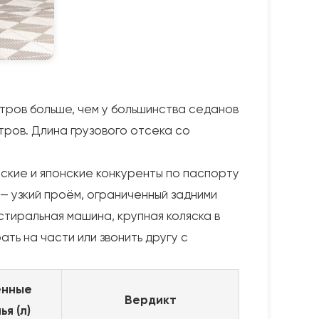
итров больше, чем у большинства седанов
итров. Длина грузового отсека со
ские и японские конкуренты по паспорту
 — узкий проём, ограниченный задними
стиральная машина, крупная коляска в
ть на части или звонить другу с
енные
Вердикт
ья (л)