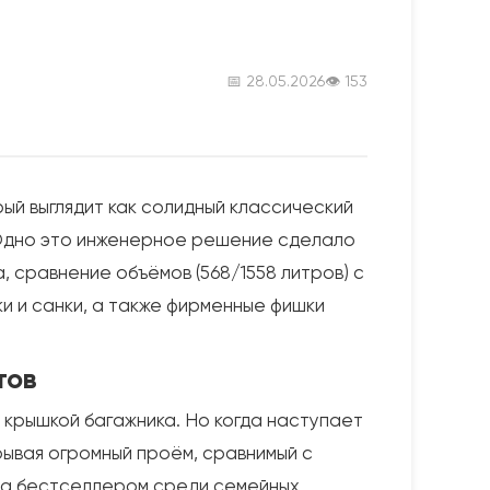
📅 28.05.2026
👁 153
рый выглядит как солидный классический
. Одно это инженерное решение сделало
 сравнение объёмов (568/1558 литров) с
ки и санки, а также фирменные фишки
тов
 крышкой багажника. Но когда наступает
рывая огромный проём, сравнимый с
ia бестселлером среди семейных