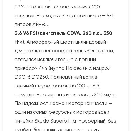
ГРМ — те же риски растяжения к 100
тысячам. Расход в смешанном цикле — 9-11
литров АИ-95.
3.6 V6 FSI (двигатель CDVA, 260 л.с., 350
Н·м).
Атмосферный шестицилиндровый
двигатель с непосредственным впрыском,
ставился исключительно с полным
приводом 4×4 (муфта Haldex) и с мокрой
DSG-6 DQ250. Полноценный волк в
овечьей шкуре: разгон до 100 за 6,5
секунды, максимальная скорость 250 км/ч.
По надёжности самой моторной части —
один из самых ресурсных моторов всей
линейки Skoda Superb II: атмосферный, без
турбин, без сложных систем наддува,