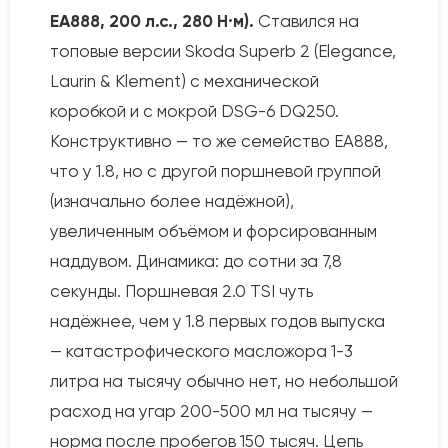
EA888, 200 л.с., 280 Н·м).
Ставился на
топовые версии Skoda Superb 2 (Elegance,
Laurin & Klement) с механической
коробкой и с мокрой DSG-6 DQ250.
Конструктивно — то же семейство EA888,
что у 1.8, но с другой поршневой группой
(изначально более надёжной),
увеличенным объёмом и форсированным
наддувом. Динамика: до сотни за 7,8
секунды. Поршневая 2.0 TSI чуть
надёжнее, чем у 1.8 первых годов выпуска
— катастрофического масложора 1-3
литра на тысячу обычно нет, но небольшой
расход на угар 200-500 мл на тысячу —
норма после пробегов 150 тысяч. Цепь