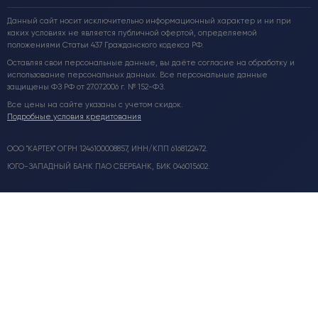
Данный сайт носит исключительно информационный характер и ни при
каких условиях не является публичной офертой, определяемой
положениями Статьи 437 Гражданского кодекса РФ.
Оставляя свои персональные данные, вы даёте согласие на обработку и
использование персональных данных. Все персональные данные
защищены ФЗ РФ от 27.07.2006 г. № 152-ФЗ.
Все цены на сайте указаны с учетом скидок.
Подробные условия кредитования
ООО "КАРТЕХ" ОГРН 1246100008857, ИНН/КПП 6168122472.
ЮГО-ЗАПАДНЫЙ БАНК ПАО СБЕРБАНК, БИК 046015602.