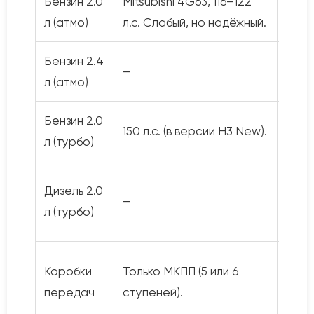
Бензин 2.0
Mitsubishi 4G63, 116–122
—
л (атмо)
л.с. Слабый, но надёжный.
Бензин 2.4
Mitsu
—
л (атмо)
низа
Бензин 2.0
150 л.с. (в версии H3 New).
150 л
л (турбо)
GW4D
Дизель 2.0
—
капр
л (турбо)
ГБЦ.
МКПП
Коробки
Только МКПП (5 или 6
гидр
передач
ступеней).
(на д