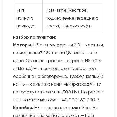
Тип
Part-Time (жесткое
На б
полного
подключение переднего
Dema
привода
моста). Никаких муфт.
дизе
Разбор по пунктам:
Моторы.
H3 с атмосферным 2.0 — честный,
но медленный. 122 л.с. на 1,8 тонны — это
мало. Обгон на трассе — стресс. H5 с 2.4
л (136 л.с.) — тяговитее, едет увереннее,
особенно на бездорожье. Турбодизель 2.0
на H5 — самый экономичный (расход 9–11 л
по городу) и тяговитый (300 Нм). Но ремонт
ГБЦ на этом моторе — 40 000–60 000 ₽.
Коробки.
H3 — только механика. Если Вы
принципиально хотите автомат — Ваш