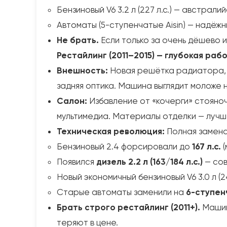
Бензиновый V6 3.2 л (227 л.с.) — австра
Автоматы (5-ступенчатые Aisin) — надёжн
Не брать.
Если только за очень дёшево и
Рестайлинг (2011–2015) — глубокая раб
Внешность:
Новая решётка радиатора, 
задняя оптика. Машина выглядит моложе н
Салон:
Избавление от «кочерги» стояноч
мультимедиа. Материалы отделки — лучш
Техническая революция:
Полная замена
Бензиновый 2.4 форсировали до
167 л.с.
(
Появился
дизель 2.2 л (163/184 л.с.)
— сов
Новый экономичный бензиновый V6 3.0 л (2
Старые автоматы заменили на
6-ступен
Брать строго рестайлинг (2011+).
Машин
теряют в цене.