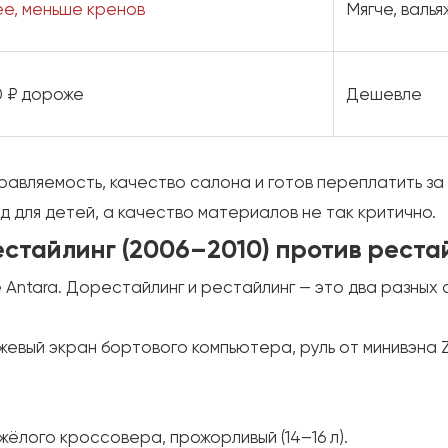
ее, меньше кренов
Мягче, валь
0 ₽ дороже
Дешевле
правляемость, качество салона и готов переплатить за
яд для детей, а качество материалов не так критично.
естайлинг (2006–2010) против рестай
е Antara. Дорестайлинг и рестайлинг — это два разных 
евый экран бортового компьютера, руль от минивэна Z
тяжёлого кроссовера, прожорливый (14–16 л).