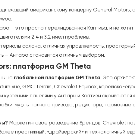
адлежавший американскому концерну General Motors, 
ewoo.
тара — это просто перелицованная Каптива, и не хотят
вигателями 2.4 и 3.2 имел проблемы.
атериалы салона, отличная управляемость, просторный
ть — Антара становится отличным выбором.
tors: платформа GM Theta
ены на
глобальной платформе GM Theta
. Это архитек
urn Vue, GMC Terrain, Chevrolet Equinox, корейско-ев
и кузовными панелями у Антары и Каптивы скрываются
робки, муфты полного привода, редукторы, тормозные с
ны?
Маркетинговое разведение брендов. Chevrolet поз
 более престижный, «драйверский» и технологичный е