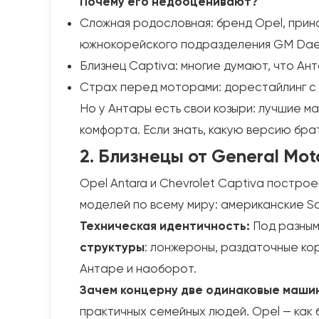
Почему его недооценивают?
Сложная родословная: бренд Opel, прин
южнокорейского подразделения GM Da
Близнец Captiva: многие думают, что Ан
Страх перед моторами: дорестайлинг с д
Но у Антары есть свои козыри: лучшие м
комфорта. Если знать, какую версию бра
2. Близнецы от General Mo
Opel Antara и Chevrolet Captiva постро
моделей по всему миру: американские Sat
Техническая идентичность:
Под разным
структуры
: лонжероны, раздаточные ко
Антаре и наоборот.
Зачем концерну две одинаковые маши
практичных семейных людей. Opel — как