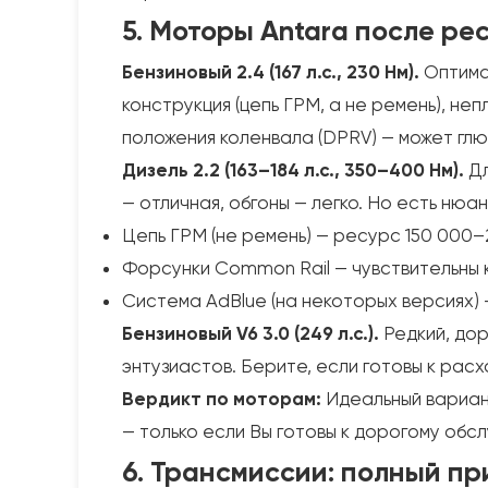
5. Моторы Antara после рес
Бензиновый 2.4 (167 л.с., 230 Нм).
Оптимал
конструкция (цепь ГРМ, а не ремень), неп
положения коленвала (DPRV) — может глю
Дизель 2.2 (163–184 л.с., 350–400 Нм).
Дл
— отличная, обгоны — легко. Но есть нюан
Цепь ГРМ (не ремень) — ресурс 150 000–
Форсунки Common Rail — чувствительны к
Система AdBlue (на некоторых версиях) 
Бензиновый V6 3.0 (249 л.с.).
Редкий, дор
энтузиастов. Берите, если готовы к расх
Вердикт по моторам:
Идеальный вариа
— только если Вы готовы к дорогому обс
6. Трансмиссии: полный пр