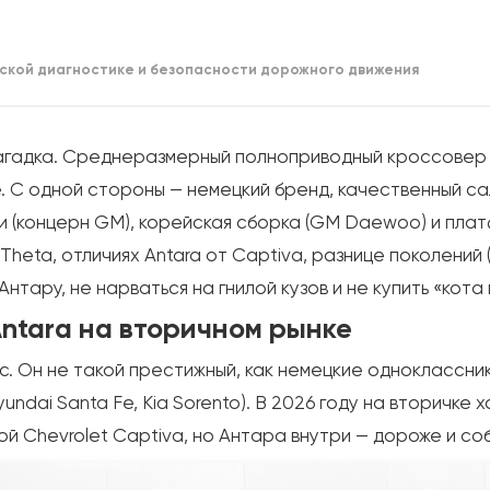
ской диагностике и безопасности дорожного движения
агадка. Среднеразмерный полноприводный кроссовер и
 С одной стороны — немецкий бренд, качественный са
и (концерн GM), корейская сборка (GM Daewoo) и платф
Theta, отличиях Antara от Captiva, разнице поколений
Антару, не нарваться на гнилой кузов и не купить «кот
Antara на вторичном рынке
. Он не такой престижный, как немецкие одноклассники
ndai Santa Fe, Kia Sorento). В 2026 году на вторичке
ой Chevrolet Captiva, но Антара внутри — дороже и со