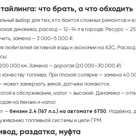
тайлинга: что брать, а что обходить
ьный выбор для тех, кто боится сложных ремонтов и е
лохая динамика, расход — 12–14 л в городе. Ресурс — 25
чить, замена — 3 000–5 000 ₽.
я любителей активной езды и экономии на АЗС. Расход —
сы:
200 000 км. Замена — дорогая (20 000–30 000 ₽).
 качеству топлива. При плохой солярке — замена 40 0
— может замерзать зимой, датчики ломаются.
огой в обслуживании, налог — высокий. Динамика — отлич
одам на бензин и налог.
нт —
бензин 2.4 (167 л.с.) на автомате 6T50
. Надёжно, 
луживанию топливной системы и цепи ГРМ.
ивод, раздатка, муфта