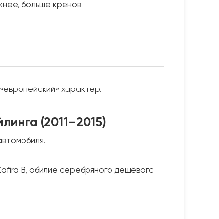
яжнее, больше кренов
 «европейский» характер.
линга (2011–2015)
автомобиля.
afira B, обилие серебряного дешёвого