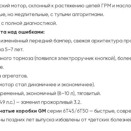
лийский мотор, склонный к растяжению цепей ГРМ и масло
ые, но медлительные, с тупыми алгоритмами.
 с полной диагностикой.
ота над ошибками:
изменённый передний бампер, свежая архитектура пр
а 5–7 лет.
ного тормоза (появился электроручник кнопкой), бол
е.
 агрегатов.
мотор стал динамичнее и экономичнее).
ременный, экономичный (8–10 л), тяговитый.
49 л.с.) — заменил прожорливый 3.2.
чатые коробки GM
серии 6T45/6T50 — быстрые, совре
ы поздних лет выпуска избавлены от «детских болезне