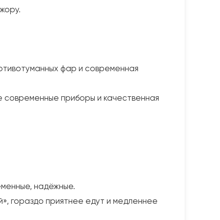
жору.
отивотуманных фар и современная
ее современные приборы и качественная
менные, надёжные.
й», гораздо приятнее едут и медленнее