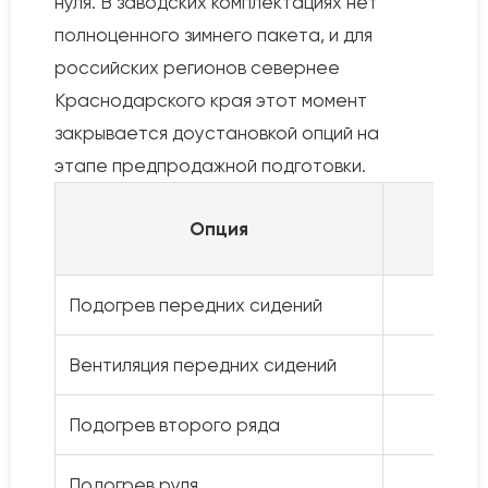
нуля. В заводских комплектациях нет
полноценного зимнего пакета, и для
российских регионов севернее
Краснодарского края этот момент
закрывается доустановкой опций на
этапе предпродажной подготовки.
За
Опция
Подогрев передних сидений
средн
Вентиляция передних сидений
т
Подогрев второго ряда
Подогрев руля