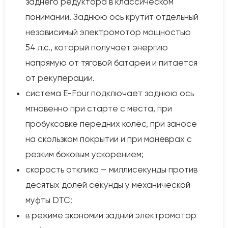
заднего редуктора в классическом
понимании. Заднюю ось крутит отдельный
независимый электромотор мощностью
54 л.с., который получает энергию
напрямую от тяговой батареи и питается
от рекуперации.
система E-Four подключает заднюю ось
мгновенно при старте с места, при
пробуксовке передних колёс, при заносе
на скользком покрытии и при манёврах с
резким боковым ускорением;
скорость отклика — миллисекунды против
десятых долей секунды у механической
муфты DTC;
в режиме экономии задний электромотор