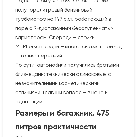
Под капотом у X-Cross 7 стоит тот же
полуторалитровый бензиновый
турбомотор на 147 сил, работающий в
паре с 9-диапазонным бесступенчатым
вариатором. Спереди — стойки
McPherson, сзади — многорычажка. Привод
— только передний.
По сути, автомобили получились братьями-
близнецами: технически одинаковые, с
незначительными косметическими
отличиями. Главный вопрос — в цене и
адаптации.
Размеры и багажник. 475
литров практичности