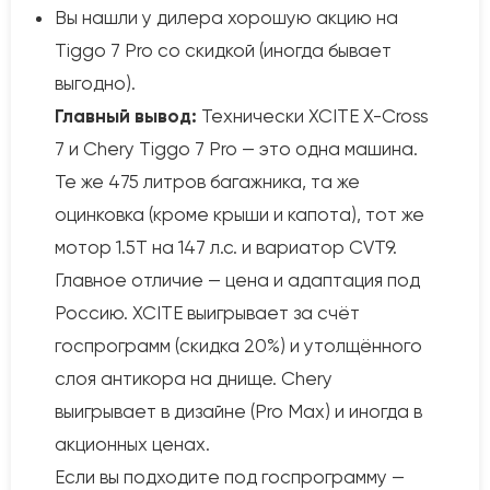
Вы нашли у дилера хорошую акцию на
Tiggo 7 Pro со скидкой (иногда бывает
выгодно).
Главный вывод:
Технически XCITE X-Cross
7 и Chery Tiggo 7 Pro — это одна машина.
Те же 475 литров багажника, та же
оцинковка (кроме крыши и капота), тот же
мотор 1.5Т на 147 л.с. и вариатор CVT9.
Главное отличие — цена и адаптация под
Россию. XCITE выигрывает за счёт
госпрограмм (скидка 20%) и утолщённого
слоя антикора на днище. Chery
выигрывает в дизайне (Pro Max) и иногда в
акционных ценах.
Если вы подходите под госпрограмму —