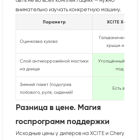
быть не во всех комплектациях — нужно
внимательно изучать конкретную машину.
Параметр
XCITE X-Cross 
Гальваническая (к
Оцинковка кузова
крыши и капота
Слой антикоррозийной мастики
Утолщённый (адапт
на днище
под РФ)
Зимний пакет (подогрев
Есть в базе
лобового, руля, сидений)
Разница в цене. Магия
госпрограмм поддержки
Исходные цены у дилеров на XCITE и Chery