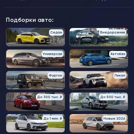
Подборки авто:
Седан
Внедорожник
Универсал
Хэтчбек
Фургон
Пикап
До 300 тыс. ₽
До 500 тыс. ₽
До 1 млн. ₽
Новые 2026