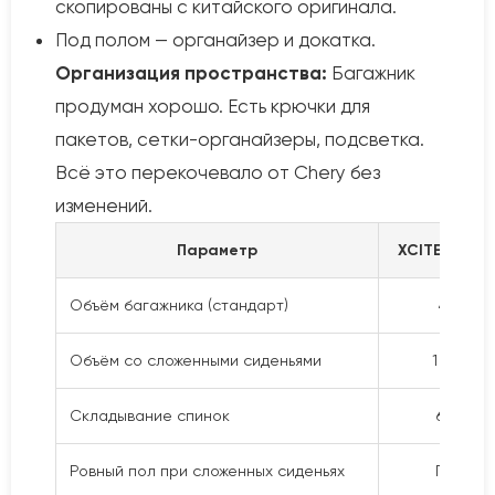
скопированы с китайского оригинала.
Под полом — органайзер и докатка.
Организация пространства:
Багажник
продуман хорошо. Есть крючки для
пакетов, сетки-органайзеры, подсветка.
Всё это перекочевало от Chery без
изменений.
Параметр
XCITE X-Cros
Объём багажника (стандарт)
475 л
Объём со сложенными сиденьями
1 500 л
Складывание спинок
60/40
Ровный пол при сложенных сиденьях
Почти