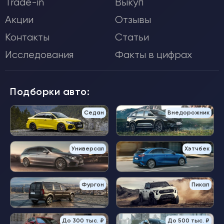
Trade-in
Выкуп
Акции
Отзывы
Контакты
Статьи
Исследования
Факты в цифрах
Подборки авто:
Седан
Внедорожник
Универсал
Хэтчбек
Фургон
Пикап
До 300 тыс. ₽
До 500 тыс. ₽