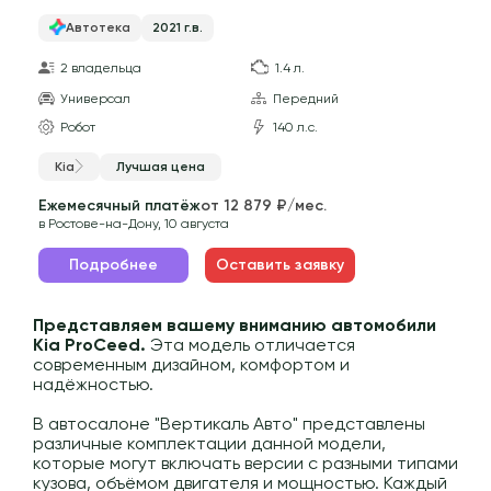
Автотека
2021 г.в.
2 владельца
1.4 л.
Универсал
Передний
Робот
140 л.с.
Kia
Лучшая цена
Ежемесячный платёж
от 12 879 ₽/мес.
в Ростове-на-Дону, 10 августа
Подробнее
Оставить заявку
Представляем вашему вниманию автомобили
Kia ProCeed.
Эта модель отличается
современным дизайном, комфортом и
надёжностью.
В автосалоне "Вертикаль Авто" представлены
различные комплектации данной модели,
которые могут включать версии с разными типами
кузова, объёмом двигателя и мощностью. Каждый