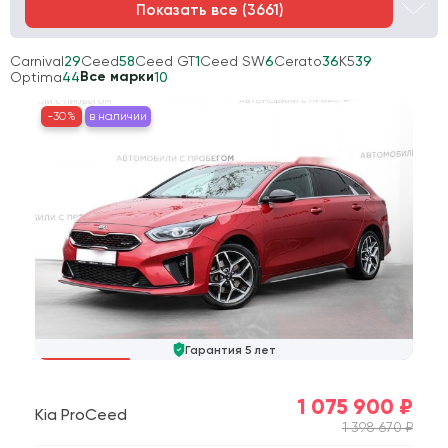
Показать все (
3661
)
Carnival
29
Ceed
58
Ceed GT
1
Ceed SW
6
Cerato
36
K5
39
Все марки
Optima
44
10
-30%
в наличии
Гарантия 5 лет
1 075 900 ₽
Kia ProCeed
1 398 670 ₽