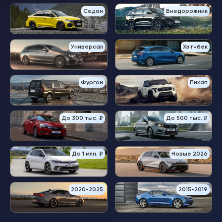
Седан
Внедорожник
Универсал
Хэтчбек
Фургон
Пикап
До 300 тыс. ₽
До 500 тыс. ₽
До 1 млн. ₽
Новые 2026
2020-2025
2015-2019