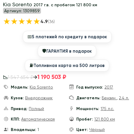
Kia Sorento
2017 г.в. с пробегом 121 800 км
Артикул:
1309859
★
★
★
★
★
4.9
(36)
📅
5 платежей по кредиту в подарок
🛡
ГАРАНТИЯ в подарок
⛽️
Топливная карта на 500 литров
1 190 503 ₽
→
1 547 654 ₽
📉
Модель:
Kia Sorento
Год выпуска:
2017
Кузов:
Внедорожник
Двигатель:
Бензин
,
2.4 л.
Привод:
Полный
Мощность:
175 л.с.
КПП:
Автоматическая
Пробег:
121 800 км
Владельцы:
1
Цвет:
Чёрный