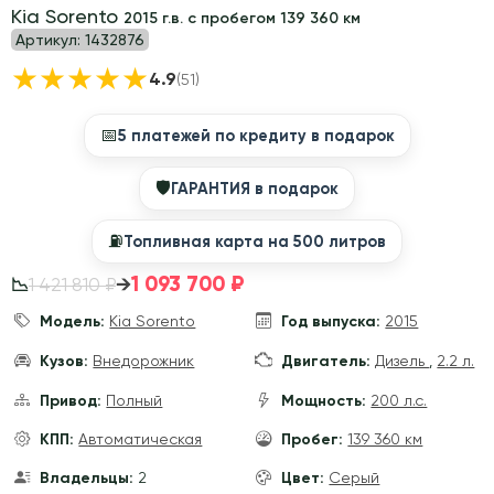
Kia Sorento
2015 г.в. с пробегом 139 360 км
Артикул:
1432876
★
★
★
★
★
4.9
(51)
📅
5 платежей по кредиту в подарок
🛡
ГАРАНТИЯ в подарок
⛽️
Топливная карта на 500 литров
1 093 700 ₽
→
1 421 810 ₽
📉
Модель:
Kia Sorento
Год выпуска:
2015
Кузов:
Внедорожник
Двигатель:
Дизель
,
2.2 л.
Привод:
Полный
Мощность:
200 л.с.
КПП:
Автоматическая
Пробег:
139 360 км
Владельцы:
2
Цвет:
Серый