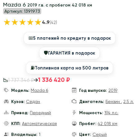
Mazda 6
2019 г.в. с пробегом 42 018 км
Артикул:
1391973
★
★
★
★
★
4.9
(42)
📅
5 платежей по кредиту в подарок
🛡
ГАРАНТИЯ в подарок
⛽️
Топливная карта на 500 литров
1 336 420 ₽
→
1 737 346 ₽
📉
Модель:
Mazda 6
Год выпуска:
2019
Кузов:
Седан
Двигатель:
Бензин
,
2.5 л.
Привод:
Передний
Мощность:
194 л.с.
КПП:
Автоматическая
Пробег:
42 018 км
Владельцы:
1
Цвет:
Серый