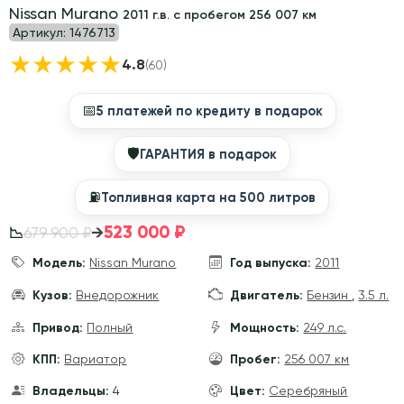
Nissan Murano
2011 г.в. с пробегом 256 007 км
Артикул:
1476713
★
★
★
★
★
4.8
(60)
📅
5 платежей по кредиту в подарок
🛡
ГАРАНТИЯ в подарок
⛽️
Топливная карта на 500 литров
523 000 ₽
→
679 900 ₽
📉
Модель:
Nissan Murano
Год выпуска:
2011
Кузов:
Внедорожник
Двигатель:
Бензин
,
3.5 л.
Привод:
Полный
Мощность:
249 л.с.
КПП:
Вариатор
Пробег:
256 007 км
Владельцы:
4
Цвет:
Серебряный