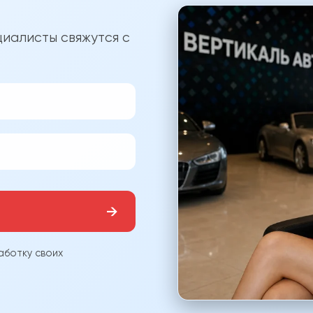
?
иалисты свяжутся с
→
аботку своих