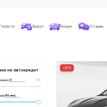
Trade-in
Выкуп
Акции
Отзывы
-30%
вка на автокредит
0
%
взнос:
ия: