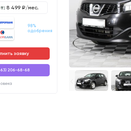
от:
8 499
₽/мес.
98%
одобрения
лнить заявку
863) 206-68-68
ловека