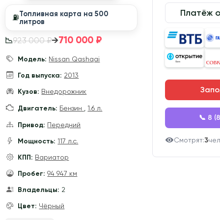
Платёж 
Топливная карта на 500
⛽️
литров
710 000 ₽
→
923 000 ₽
📉
Модель:
Nissan Qashqai
Год выпуска:
2013
Запо
Кузов:
Внедорожник
Двигатель:
Бензин
,
1.6 л.
📞 8 (
Привод:
Передний
Смотрят:
3
че
Мощность:
117 л.с.
КПП:
Вариатор
Пробег:
94 947 км
Владельцы:
2
Цвет:
Чёрный