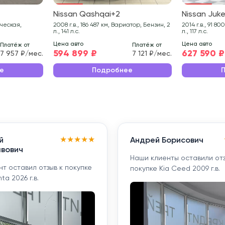
Nissan Qashqai+2
Nissan Juk
2008 г.в., 186 487 км, Вариатор, Бензин, 2
2014 г.в., 91 800 км, Вариатор, Бензин, 1.6
л., 141 л.с.
л., 117 л.с.
Цена авто
Цена авто
Платёж от
Платёж от
594 899 ₽
627 590 ₽
7 957 ₽/мес.
7 121 ₽/мес.
е
Подробнее
★
★
★
★
★
й
Андрей Борисович
вович
Наши клиенты оставили отз
т оставил отзыв к покупке
покупке Kia Ceed 2009 г.в.
ta 2026 г.в.