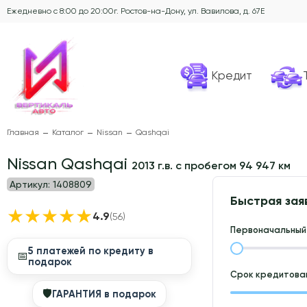
Ежедневно с 8:00 до 20:00
г. Ростов-на-Дону, ул. Вавилова, д. 67Е
Кредит
Главная
Каталог
Nissan
Qashqai
Nissan Qashqai
2013 г.в. с пробегом 94 947 км
Артикул:
1408809
Быстрая зая
★
★
★
★
★
4.9
(56)
Первоначальный 
5 платежей по кредиту в
📅
подарок
Срок кредитован
🛡
ГАРАНТИЯ в подарок