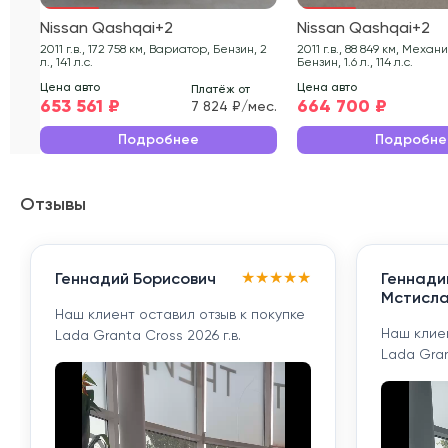
Nissan Qashqai+2
Nissan Qashqai+2
2011 г.в., 172 758 км, Вариатор, Бензин, 2
2011 г.в., 88 849 км, Механическая,
л., 141 л.с.
Бензин, 1.6 л., 114 л.с.
Цена авто
Цена авто
Платёж от
653 561 ₽
664 700 ₽
7 824 ₽/мес.
Подробнее
Подробне
Отзывы
★
★
★
★
★
Геннадий Борисович
Геннади
Мстисла
Наш клиент оставил отзыв к покупке
Наш клиен
Lada Granta Cross 2026 г.в.
Lada Gran