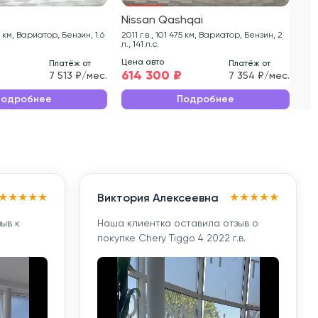
e
Nissan Qashqai
Ni
2011 г.в., 101 475 км, Вариатор, Бензин, 2
2014 г.в., 103 
л., 141 л.с.
1.6 
Цена авто
Цен
Платёж от
Платёж от
614 300 ₽
77
7 513 ₽/мес.
7 354 ₽/мес.
Подробнее
Подробнее
★
★
★
★
★
★
★
★
★
★
Виктория Алексеевна
ыв к
Наша клиентка оставила отзыв о
покупке Chery Tiggo 4 2022 г.в.