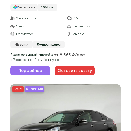
Автотека
2014 г.в.
2 владельца
3.5 л.
Седан
Передний
Вариатор
249 л.с.
Nissan
Лучшая цена
Ежемесячный платёж
от 9 565 ₽/мес.
в Ростове-на-Дону, 6 августа
Подробнее
Оставить заявку
-30%
в наличии