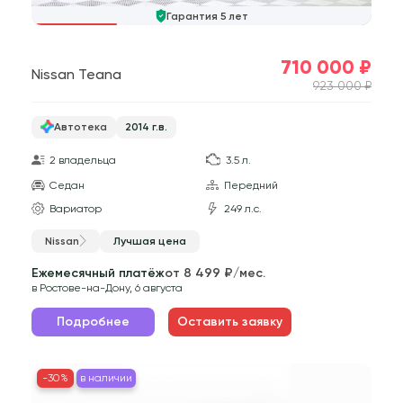
Гарантия 5 лет
710 000 ₽
Nissan Teana
923 000 ₽
Автотека
2014 г.в.
2 владельца
3.5 л.
Седан
Передний
Вариатор
249 л.с.
Nissan
Лучшая цена
Ежемесячный платёж
от 8 499 ₽/мес.
в Ростове-на-Дону, 6 августа
Подробнее
Оставить заявку
-30%
в наличии