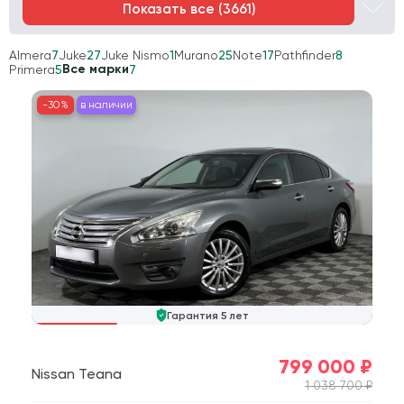
Показать все (
3661
)
Almera
7
Juke
27
Juke Nismo
1
Murano
25
Note
17
Pathfinder
8
Все марки
Primera
5
7
-30%
в наличии
Гарантия 5 лет
799 000 ₽
Nissan Teana
1 038 700 ₽