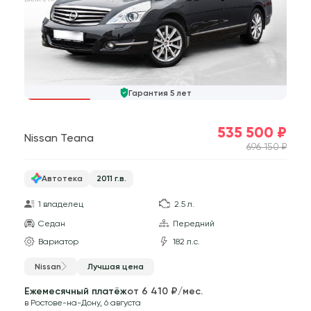
Гарантия 5 лет
535 500 ₽
Nissan Teana
696 150 ₽
Автотека
2011 г.в.
1 владелец
2.5 л.
Седан
Передний
Вариатор
182 л.с.
Nissan
Лучшая цена
Ежемесячный платёж
от 6 410 ₽/мес.
в Ростове-на-Дону, 6 августа