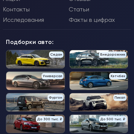
Контакты
Статьи
Исследования
Факты в цифрах
Подборки авто:
Седан
Внедорожник
Универсал
Хэтчбек
Фургон
Пикап
До 300 тыс. ₽
До 500 тыс. ₽