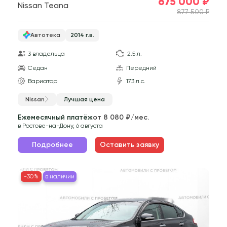
675 000 ₽
Nissan Teana
877 500 ₽
Автотека
2014 г.в.
3 владельца
2.5 л.
Седан
Передний
Вариатор
173 л.с.
Nissan
Лучшая цена
Ежемесячный платёж
от 8 080 ₽/мес.
в Ростове-на-Дону, 6 августа
Подробнее
Оставить заявку
-30%
в наличии