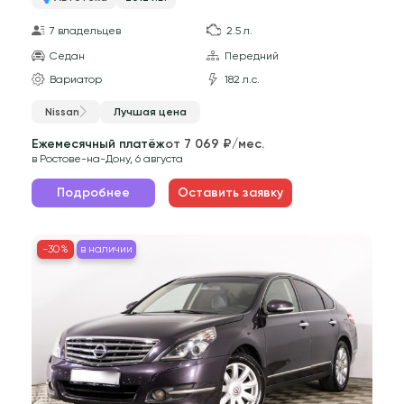
7 владельцев
2.5 л.
Седан
Передний
Вариатор
182 л.с.
Nissan
Лучшая цена
Ежемесячный платёж
от 7 069 ₽/мес.
в Ростове-на-Дону, 6 августа
Подробнее
Оставить заявку
-30%
в наличии