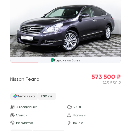
Гарантия 5 лет
573 500 ₽
Nissan Teana
745 550 ₽
Автотека
2011 г.в.
3 владельца
2.5 л.
Седан
Полный
Вариатор
167 л.с.