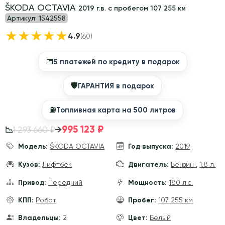
ŠKODA OCTAVIA
2019 г.в. с пробегом 107 255 км
Артикул:
1542558
★
★
★
★
★
4.9
(60)
📅
5 платежей по кредиту в подарок
🛡
ГАРАНТИЯ в подарок
⛽️
Топливная карта на 500 литров
995 123 ₽
→
1 293 660 ₽
📉
Модель:
ŠKODA OCTAVIA
Год выпуска:
2019
Кузов:
Лифтбек
Двигатель:
Бензин
,
1.8 л.
Привод:
Передний
Мощность:
180 л.с.
КПП:
Робот
Пробег:
107 255 км
Владельцы:
2
Цвет:
Белый