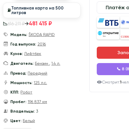
Платёж 
Топливная карта на 500
⛽️
литров
481 415 ₽
→
616 211 ₽
📉
Модель:
ŠKODA RAPID
Год выпуска:
2016
Запо
Кузов:
Лифтбек
Двигатель:
Бензин
,
1.4 л.
📞 8 (
Привод:
Передний
Смотрит:
1
чел
Мощность:
125 л.с.
КПП:
Робот
Пробег:
196 837 км
Владельцы:
3
Цвет:
Белый