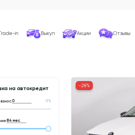
Trade-in
Выкуп
Акции
Отзывы
-28%
вка на автокредит
0
%
взнос:
ия: