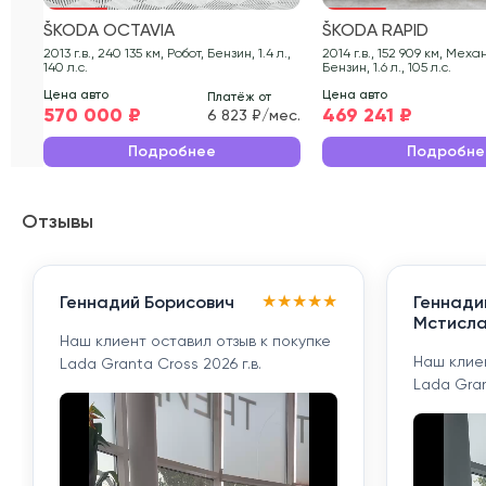
ŠKODA OCTAVIA
ŠKODA RAPID
2013 г.в., 240 135 км, Робот, Бензин, 1.4 л.,
2014 г.в., 152 909 км, Механическая,
140 л.с.
Бензин, 1.6 л., 105 л.с.
Цена авто
Цена авто
Платёж от
570 000 ₽
469 241 ₽
6 823 ₽/мес.
Подробнее
Подробне
Отзывы
★
★
★
★
★
Геннадий Борисович
Геннади
Мстисла
Наш клиент оставил отзыв к покупке
Наш клиен
Lada Granta Cross 2026 г.в.
Lada Gran