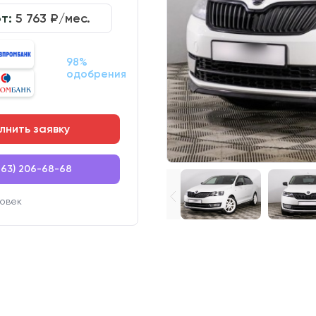
от:
5 763
₽/мес.
98%
одобрения
лнить заявку
863) 206-68-68
овек