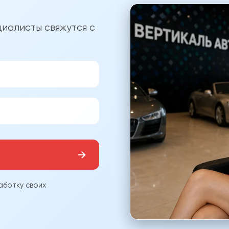
?
иалисты свяжутся с
→
аботку своих