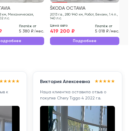
AVIA
ŠKODA OCTAVIA
ŠK
2013 г.в., 280 940 км, Робот, Бензин, 1.4 л.,
2017 г.в., 97 486
02 л.с.
140 л.с.
125 
Цена авто
Цен
Платёж от
Платёж от
₽
419 200 ₽
54
5 380 ₽/мес.
5 018 ₽/мес.
Подробнее
Подробнее
★
★
★
★
★
★
★
★
★
★
Виктория Алексеевна
ыв к
Наша клиентка оставила отзыв о
покупке Chery Tiggo 4 2022 г.в.