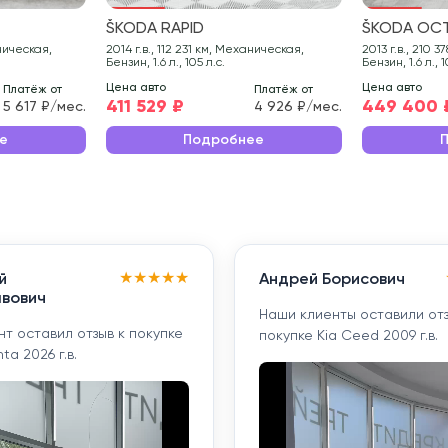
ŠKODA RAPID
ŠKODA OCT
2014 г.в., 112 231 км, Механическая,
2013 г.в., 210 378 км, Механическая,
Бензин, 1.6 л., 105 л.с.
Бензин, 1.6 л., 1
Цена авто
Цена авто
Платёж от
Платёж от
411 529 ₽
449 400 
5 617 ₽/мес.
4 926 ₽/мес.
е
Подробнее
★
★
★
★
★
й
Андрей Борисович
вович
Наши клиенты оставили отз
т оставил отзыв к покупке
покупке Kia Ceed 2009 г.в.
ta 2026 г.в.