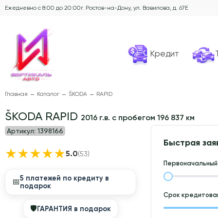
Ежедневно с 8:00 до 20:00
г. Ростов-на-Дону, ул. Вавилова, д. 67Е
Кредит
Главная
Каталог
ŠKODA
RAPID
ŠKODA RAPID
2016 г.в. с пробегом 196 837 км
Артикул:
1398166
Быстрая зая
★
★
★
★
★
5.0
(53)
Первоначальный 
5 платежей по кредиту в
📅
подарок
Срок кредитован
🛡
ГАРАНТИЯ в подарок