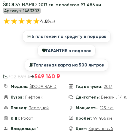
ŠKODA RAPID
2017 г.в. с пробегом 97 486 км
Артикул:
1463303
★
★
★
★
★
4.8
(45)
📅
5 платежей по кредиту в подарок
🛡
ГАРАНТИЯ в подарок
⛽️
Топливная карта на 500 литров
549 140 ₽
→
702 899 ₽
📉
Модель:
ŠKODA RAPID
Год выпуска:
2017
Кузов:
Лифтбек
Двигатель:
Бензин
,
1.4 л.
Привод:
Передний
Мощность:
125 л.с.
КПП:
Робот
Пробег:
97 486 км
Владельцы:
1
Цвет:
Коричневый