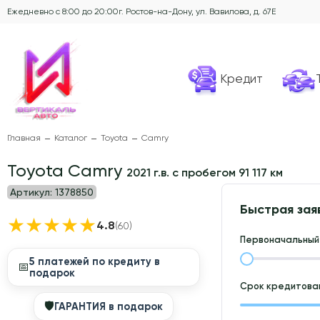
Ежедневно с 8:00 до 20:00
г. Ростов-на-Дону, ул. Вавилова, д. 67Е
Кредит
Главная
Каталог
Toyota
Camry
Toyota Camry
2021 г.в. с пробегом 91 117 км
Артикул:
1378850
Быстрая зая
★
★
★
★
★
4.8
(60)
Первоначальный 
5 платежей по кредиту в
📅
подарок
Срок кредитован
🛡
ГАРАНТИЯ в подарок