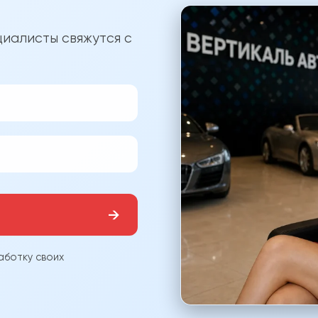
?
иалисты свяжутся с
→
аботку своих