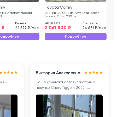
mry
Toyota Camry
To
2021 г.в., 70 000 км, Автоматическая,
2020 г.в., 13
81 л.с.
Бензин, 2.5 л., 200 л.с.
Бенз
Цена авто
Цен
Платёж от
Платёж от
 ₽
2 061 800 ₽
1 
22 577 ₽/мес.
24 681 ₽/мес.
Подробнее
Подробнее
★
★
★
★
★
★
★
★
★
★
Виктория Алексеевна
ыв к
Наша клиентка оставила отзыв о
покупке Chery Tiggo 4 2022 г.в.