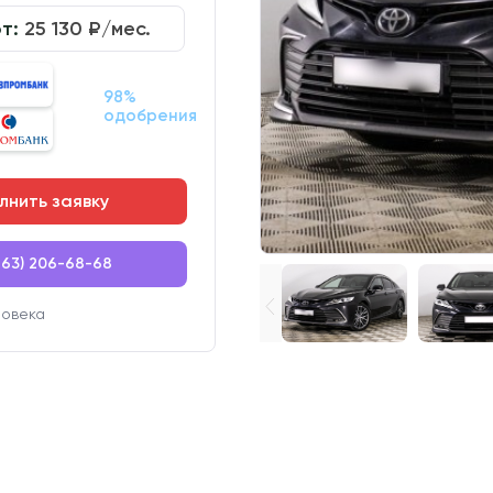
от:
25 130
₽/мес.
98%
одобрения
лнить заявку
863) 206-68-68
ловека