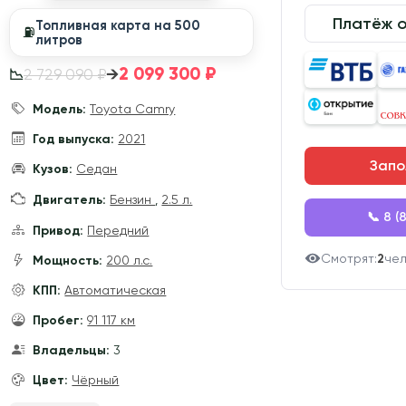
Платёж 
Топливная карта на 500
⛽️
литров
2 099 300 ₽
→
2 729 090 ₽
📉
Модель:
Toyota Camry
Год выпуска:
2021
Запо
Кузов:
Седан
Двигатель:
Бензин
,
2.5 л.
📞 8 (
Привод:
Передний
Смотрят:
2
че
Мощность:
200 л.с.
КПП:
Автоматическая
Пробег:
91 117 км
Владельцы:
3
Цвет:
Чёрный