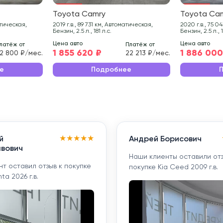
Toyota Camry
Toyota Ca
2019 г.в., 89 731 км, Автоматическая,
2020 г.в., 75 043 км, Автоматическая,
Бензин, 2.5 л., 181 л.с.
Бензин, 2.5 л., 1
Цена авто
Цена авто
латёж от
Платёж от
1 855 620 ₽
1 886 000
2 800 ₽/мес.
22 213 ₽/мес.
е
Подробнее
★
★
★
★
★
й
Андрей Борисович
вович
Наши клиенты оставили отз
т оставил отзыв к покупке
покупке Kia Ceed 2009 г.в.
ta 2026 г.в.