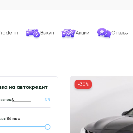
Trade-in
Выкуп
Акции
Отзывы
-30%
вка на автокредит
0
%
взнос:
ия: