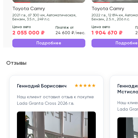
Toyota Camry
Toyota Camry
2021 г.в., 67 300 км, Автоматическая,
2022 г.в., 12 814 км, Автоматическая,
Бензин, 3.5 л., 249 л.с.
Бензин, 2.5 л., 206 л.с.
Цена авто
Цена авто
Платёж от
П
2 055 000 ₽
1 904 670 ₽
24 600 ₽/мес.
2
Подробнее
Подробне
Отзывы
★
★
★
★
★
Геннадий Борисович
Геннади
Мстисла
Наш клиент оставил отзыв к покупке
Наш клиен
Lada Granta Cross 2026 г.в.
Lada Gran