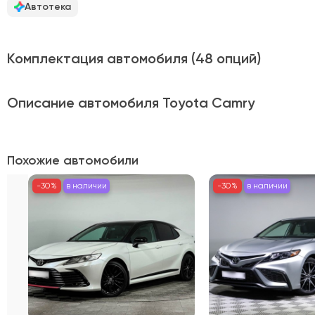
Автотека
Комплектация автомобиля
(48 опций)
Описание автомобиля Toyota Camry
Представляем вашему вниманию Toyota Camry 2021 го
Похожие автомобили
Передний привод в сочетании с мощностью 200 л.с. об
пробег 66 090 км и представлен в стильном белом цвете.
-30%
в наличии
-30%
-30%
в наличии
в наличии
Состояние транспортного средства тщательно провер
выбором для ежедневных поездок по городу и длительн
Приобретая Toyota Camry 2021 года , вы получаете 