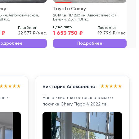
mry
Toyota Camry
To
2019 г.в., 117 280 км, Автоматическая,
2021 г.в., 70 
81 л.с.
Бензин, 2.5 л., 181 л.с.
Бен
Цена авто
Цен
Платёж от
Платёж от
 ₽
1 653 750 ₽
2 
22 577 ₽/мес.
19 796 ₽/мес.
Подробнее
Подробнее
★
★
★
★
★
★
★
★
★
★
Виктория Алексеевна
ыв к
Наша клиентка оставила отзыв о
покупке Chery Tiggo 4 2022 г.в.