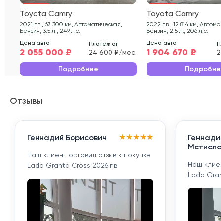
Toyota Camry
Toyota Camry
2021 г.в., 67 300 км, Автоматическая,
2022 г.в., 12 814 км, Автоматическая,
Бензин, 3.5 л., 249 л.с.
Бензин, 2.5 л., 206 л.с.
Цена авто
Цена авто
Платёж от
П
2 055 000 ₽
1 904 670 ₽
24 600 ₽/мес.
2
Подробнее
Подробне
Отзывы
★
★
★
★
★
Геннадий Борисович
Геннади
Мстисла
Наш клиент оставил отзыв к покупке
Наш клиен
Lada Granta Cross 2026 г.в.
Lada Gran