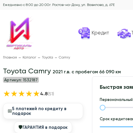
Ежедневно с 8:00 до 20:00
г. Ростов-на-Дону, ул. Вавилова, д. 67Е
Кредит
Главная
Каталог
Toyota
Camry
Toyota Camry
2021 г.в. с пробегом 66 090 км
Артикул:
1532187
Быстрая зая
★
★
★
★
★
4.8
(51)
Первоначальный 
5 платежей по кредиту в
📅
подарок
Срок кредитован
🛡
ГАРАНТИЯ в подарок