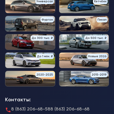
Универсал
Хэтчбек
Фургон
Пикап
До 300 тыс. ₽
До 500 тыс. ₽
До 1 млн. ₽
Новые 2026
2020-2025
2015-2019
Контакты:
8 (863) 206-68-58
8 (863) 206-68-68