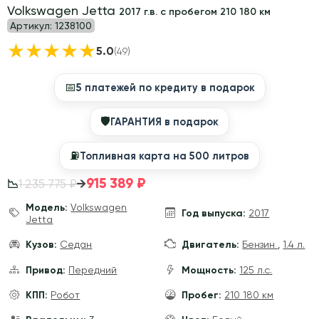
Volkswagen Jetta
2017 г.в. с пробегом 210 180 км
Артикул:
1238100
★
★
★
★
★
5.0
(49)
📅
5 платежей по кредиту в подарок
🛡
ГАРАНТИЯ в подарок
⛽️
Топливная карта на 500 литров
915 389 ₽
→
1 235 775 ₽
📉
Модель:
Volkswagen
Год выпуска:
2017
Jetta
Кузов:
Седан
Двигатель:
Бензин
,
1.4 л.
Привод:
Передний
Мощность:
125 л.с.
КПП:
Робот
Пробег:
210 180 км