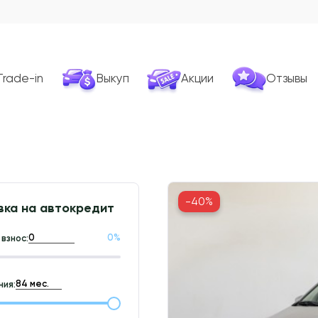
Trade-in
Выкуп
Акции
Отзывы
-40%
вка на автокредит
0
%
взнос:
ия: