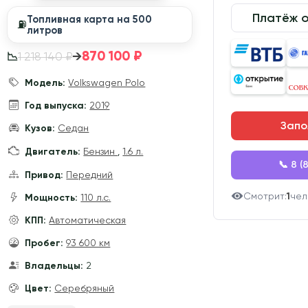
Платёж 
Топливная карта на 500
⛽️
литров
870 100 ₽
→
1 218 140 ₽
📉
Модель:
Volkswagen Polo
Год выпуска:
2019
Запо
Кузов:
Седан
Двигатель:
Бензин
,
1.6 л.
📞 8 (
Привод:
Передний
Смотрит:
1
чел
Мощность:
110 л.с.
КПП:
Автоматическая
Пробег:
93 600 км
Владельцы:
2
Цвет:
Серебряный