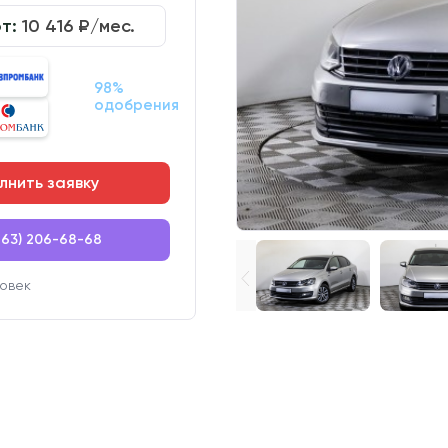
от:
10 416
₽/мес.
98%
одобрения
лнить заявку
863) 206-68-68
овек