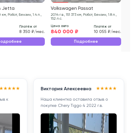
 Jetta
Volkswagen Passat
Vo
2014 г.в., 151 373 км, Робот, Бензин, 1.8 л.,
2017 г.в., 210 180
152 л.с.
125 
Цена авто
Цен
Платёж от
Платёж от
₽
840 000 ₽
91
8 350 ₽/мес.
10 055 ₽/мес.
Подробнее
Подробнее
★
★
★
★
★
★
★
★
★
★
Виктория Алексеевна
ыв к
Наша клиентка оставила отзыв о
покупке Chery Tiggo 4 2022 г.в.