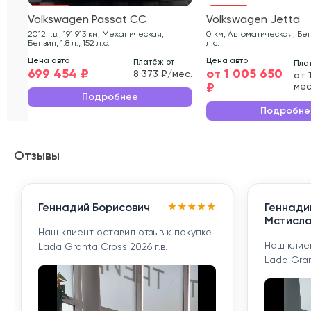
Volkswagen Passat CC
Volkswagen Jetta
2012 г.в., 191 913 км, Механическая,
0 км, Автоматическая, Бензи
Бензин, 1.8 л., 152 л.с.
л.с.
Цена авто
Цена авто
Платёж от
Пла
699 454 ₽
от 1 005 650
8 373 ₽/мес.
от 
₽
мес
Подробнее
Подробне
Отзывы
★
★
★
★
★
Геннадий Борисович
Геннади
Мстисла
Наш клиент оставил отзыв к покупке
Наш клиен
Lada Granta Cross 2026 г.в.
Lada Gran