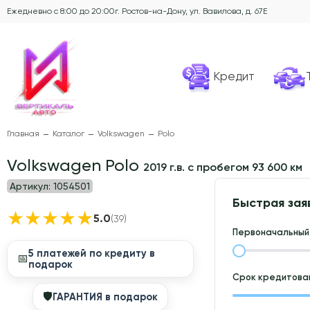
Ежедневно с 8:00 до 20:00
г. Ростов-на-Дону, ул. Вавилова, д. 67Е
Кредит
Главная
Каталог
Volkswagen
Polo
Volkswagen Polo
2019 г.в. с пробегом 93 600 км
Артикул:
1054501
Быстрая зая
★
★
★
★
★
5.0
(39)
Первоначальный 
5 платежей по кредиту в
📅
подарок
Срок кредитован
🛡
ГАРАНТИЯ в подарок