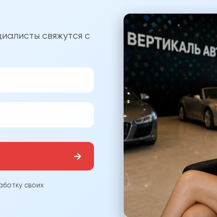
?
иалисты свяжутся с
→
аботку своих