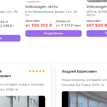
Volkswagen Jetta
Volkswagen
н, 1.6 л., 110
0 км, Механическая, Бензин, 1.6 л., 110
2013 г.в., 103 510 км, Робот, Бензин, 1.4 л.,
л.с.
122 л.с.
Цена авто
Цена авто
Платёж от
тёж от
от 950 100 ₽
697 500 
от 11 373 ₽/мес.
12 038 ₽/
.
Подробнее
е
★
★
★
★
★
й
Андрей Борисович
вович
Наши клиенты оставили отз
т оставил отзыв к покупке
покупке Kia Ceed 2009 г.в.
ta 2026 г.в.