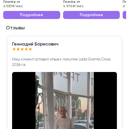
Платёж от
Платёж от
Пла
Эксплуатационные характеристики данного
6 033 ₽/мес.
4 970 ₽/мес.
6 1
автомобиля делают его идеальным выбором для
Подробнее
Подробнее
ежедневных поездок по городу и длительных
Отзывы
путешествий.
Приобретая Volkswagen Polo 2011 года , вы
Геннадий Борисович
получаете надёжного помощника для решения
★
★
★
★
★
повседневных задач.
Наш клиент оставил отзыв к покупке Lada Granta Cross
2026 г.в.