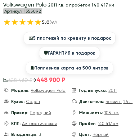
Volkswagen Polo
2011 г.в. с пробегом 140 417 км
Артикул:
1355092
★
★
★
★
★
5.0
(49)
📅
5 платежей по кредиту в подарок
🛡
ГАРАНТИЯ в подарок
⛽️
Топливная карта на 500 литров
448 900 ₽
→
628 460 ₽
📉
Модель:
Volkswagen Polo
Год выпуска:
2011
Кузов:
Седан
Двигатель:
Бензин
,
1.6 л.
Привод:
Передний
Мощность:
105 л.с.
КПП:
Автоматическая
Пробег:
140 417 км
Владельцы:
3
Цвет:
Чёрный