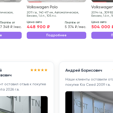
Volkswagen Polo
Volkswagen
2011 г.в., 140 417 км, Автоматическая,
2014 г.в., 309 829 км, Механическая,
Бензин, 1.6 л., 105 л.с.
Бензин, 1.6 л., 1
Цена авто
Цена авто
Платёж от
Платёж от
448 900 ₽
504 000 
7 348 ₽/мес.
5 374 ₽/мес.
е
Подробнее
★
★
★
★
★
й
Андрей Борисович
вович
Наши клиенты оставили отз
т оставил отзыв к покупке
покупке Kia Ceed 2009 г.в.
ta 2026 г.в.