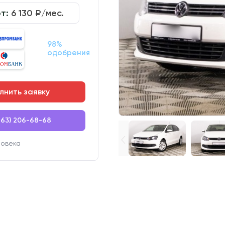
от:
6 130
₽/мес.
98%
одобрения
лнить заявку
863) 206-68-68
ловека