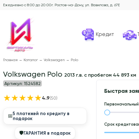
Ежедневно с 8:00 до 20:00
г. Ростов-на-Дону, ул. Вавилова, д. 67Е
Кредит
Главная
Каталог
Volkswagen
Polo
Volkswagen Polo
2013 г.в. с пробегом 44 893 км
Артикул:
1524582
Быстрая зая
★
★
★
★
★
4.9
(50)
Первоначальный 
5 платежей по кредиту в
📅
подарок
Срок кредитован
🛡
ГАРАНТИЯ в подарок