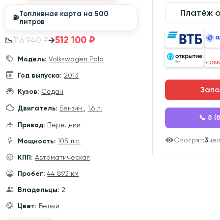
Платёж 
Топливная карта на 500
⛽️
литров
512 100 ₽
→
716 940 ₽
📉
Модель:
Volkswagen Polo
Год выпуска:
2013
Запо
Кузов:
Седан
Двигатель:
Бензин
,
1.6 л.
📞 8 (
Привод:
Передний
Смотрят:
3
че
Мощность:
105 л.с.
КПП:
Автоматическая
Пробег:
44 893 км
Владельцы:
2
Цвет:
Белый