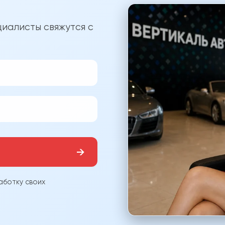
?
иалисты свяжутся с
→
аботку своих