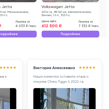
 Jetta
Volkswagen Jetta
Vo
2014 г.в., 98 120 км, Автоматическая,
2015 г.в., 166
05 л.с.
Бензин, 1.6 л., 105 л.с.
Бенз
Цена авто
Цен
Платёж от
Платёж от
₽
612 500 ₽
59
6 033 ₽/мес.
7 332 ₽/мес.
Подробнее
Подробнее
★
★
★
★
★
★
★
★
★
★
Виктория Алексеевна
ыв к
Наша клиентка оставила отзыв о
покупке Chery Tiggo 4 2022 г.в.