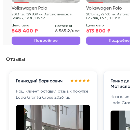
Volkswagen Polo
Volkswagen Polo
2013 г.в., 129 809 км, Автоматическая,
2015 г.в., 92 160 км, Автоматическая,
Бензин, 1.6 л., 105 л.с.
Бензин, 1.6 л., 105 л.с.
Цена авто
Цена авто
Платёж от
548 400 ₽
613 800 ₽
6 565 ₽/мес.
Подробнее
Подробне
Отзывы
★
★
★
★
★
Геннадий Борисович
Геннади
Мстисла
Наш клиент оставил отзыв к покупке
Наш клиен
Lada Granta Cross 2026 г.в.
Lada Gran