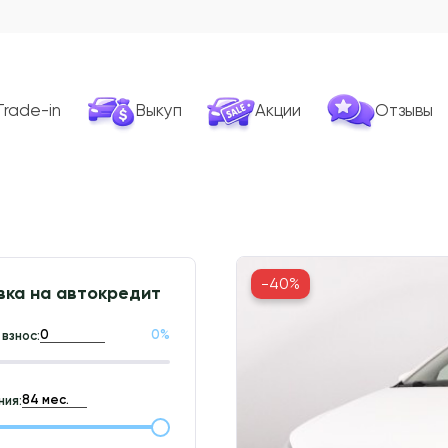
Trade-in
Выкуп
Акции
Отзывы
-40%
вка на автокредит
0
%
взнос:
ия: