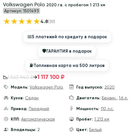
Volkswagen Polo
2020 г.в. с пробегом 1 213 км
Артикул:
1501493
★
★
★
★
★
4.8
(39)
📅
5 платежей по кредиту в подарок
🛡
ГАРАНТИЯ в подарок
⛽️
Топливная карта на 500 литров
1 117 100 ₽
→
1 563 940 ₽
📉
Модель:
Volkswagen Polo
Год выпуска:
2020
Кузов:
Седан
Двигатель:
Бензин
,
1.6 л.
Привод:
Передний
Мощность:
110 л.с.
КПП:
Автоматическая
Пробег:
1 213 км
Владельцы:
2
Цвет:
Белый