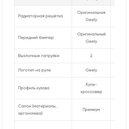
Оригинальная
Радиаторная решётка
Geely
Оригинальный
Новый
Передний бампер
Geely
Выхлопные патрубки
2
Логотип на руле
Geely
Купе-
Профиль кузова
К
кроссовер
Салон (материалы,
Премиум
Пре
эргономика)