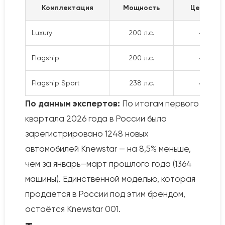
Комплектация
Мощность
Цена (2025
Luxury
200 л.с.
4 229 9
Flagship
200 л.с.
4 462 9
Flagship Sport
238 л.с.
4 569 9
По данным экспертов:
По итогам первого
квартала 2026 года в России было
зарегистрировано 1248 новых
автомобилей Knewstar — на 8,5% меньше,
чем за январь—март прошлого года (1364
машины). Единственной моделью, которая
продаётся в России под этим брендом,
остаётся Knewstar 001.