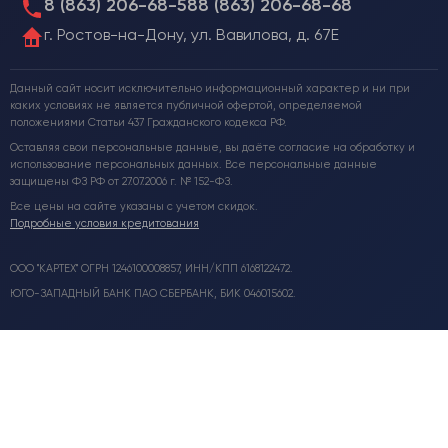
8 (863) 206-68-58
8 (863) 206-68-68
г. Ростов-на-Дону, ул. Вавилова, д. 67Е
Данный сайт носит исключительно информационный характер и ни при
каких условиях не является публичной офертой, определяемой
положениями Статьи 437 Гражданского кодекса РФ.
Оставляя свои персональные данные, вы даёте согласие на обработку и
использование персональных данных. Все персональные данные
защищены ФЗ РФ от 27.07.2006 г. № 152-ФЗ.
Все цены на сайте указаны с учетом скидок.
Подробные условия кредитования
ООО "КАРТЕХ" ОГРН 1246100008857, ИНН/КПП 6168122472.
ЮГО-ЗАПАДНЫЙ БАНК ПАО СБЕРБАНК, БИК 046015602.