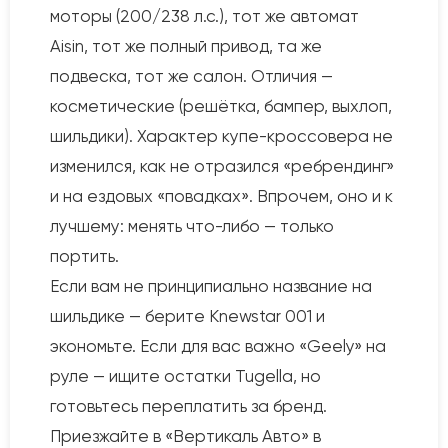
моторы (200/238 л.с.), тот же автомат
Aisin, тот же полный привод, та же
подвеска, тот же салон. Отличия —
косметические (решётка, бампер, выхлоп,
шильдики). Характер купе-кроссовера не
изменился, как не отразился «ребрендинг»
и на ездовых «повадках». Впрочем, оно и к
лучшему: менять что-либо — только
портить.
Если вам не принципиально название на
шильдике — берите Knewstar 001 и
экономьте. Если для вас важно «Geely» на
руле — ищите остатки Tugella, но
готовьтесь переплатить за бренд.
Приезжайте в «Вертикаль Авто» в