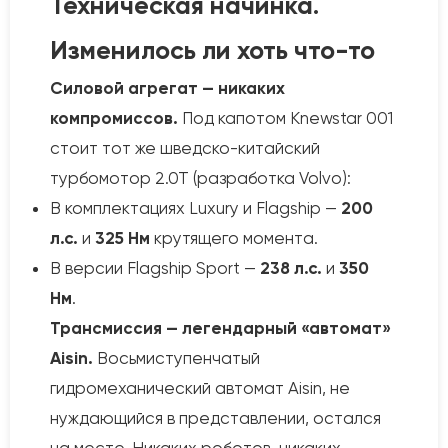
Техническая начинка.
Изменилось ли хоть что-то
Силовой агрегат — никаких
компромиссов.
Под капотом Knewstar 001
стоит тот же шведско-китайский
турбомотор 2.0Т (разработка Volvo):
В комплектациях Luxury и Flagship —
200
л.с.
и
325 Нм
крутящего момента.
В версии Flagship Sport —
238 л.с.
и
350
Нм
.
Трансмиссия — легендарный «автомат»
Aisin.
Восьмиступенчатый
гидромеханический автомат Aisin, не
нуждающийся в представлении, остался