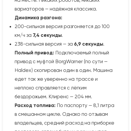
на месте. Никаких роботов, никаких
вариаторов — надёжная классика.
Динамика разгона:
200-сильная версия разгоняется до 100
км/ч за
7,4 секунды
.
238-сильная версия — за
6,9 секунды
.
Полный привод:
Подключаемый полный
привод с муфтой BorgWarner (по сути —
Haldex) скопирован один в один. Машина
едет так же уверенно на трассе и
неплохо справляется с лёгким
бездорожьем. Клиренс — 204 мм.
Расход топлива:
По паспорту — 8,1 литра
в смешанном цикле. Однако по отзывам
владельцев, средний расход на приборке