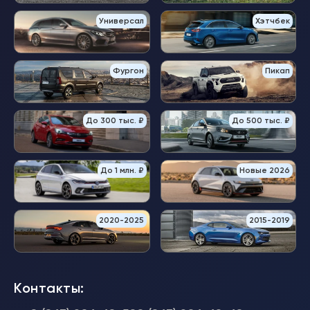
Универсал
Хэтчбек
Фургон
Пикап
До 300 тыс. ₽
До 500 тыс. ₽
До 1 млн. ₽
Новые 2026
2020-2025
2015-2019
Контакты: