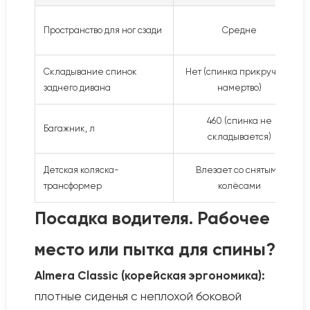
Пространство для ног сзади
Средне
Складывание спинок
Нет (спинка прикручена
заднего дивана
намертво)
460 (спинка не
Багажник, л
складывается)
Детская коляска-
Влезает со снятыми
трансформер
колёсами
Посадка водителя. Рабочее
место или пытка для спины?
Almera Classic (корейская эргономика):
плотные сиденья с неплохой боковой