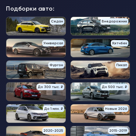
Подборки авто:
Седан
Внедорожник
Универсал
Хэтчбек
Фургон
Пикап
До 300 тыс. ₽
До 500 тыс. ₽
До 1 млн. ₽
Новые 2026
2020-2025
2015-2019