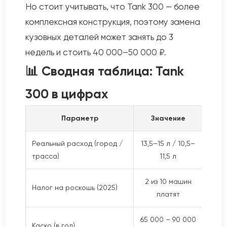
Но стоит учитывать, что Tank 300 — более
комплексная конструкция, поэтому замена
кузовных деталей может занять до 3
недель и стоить 40 000–50 000 ₽.
📊 Сводная таблица: Tank
300 в цифрах
Параметр
Значение
Реальный расход (город /
13,5–15 л / 10,5–
Выше
трасса)
11,5 л
25%
2 из 10 машин
Топ-
Налог на роскошь (2025)
платят
млн
65 000 – 90 000
Доро
Каско (в год)