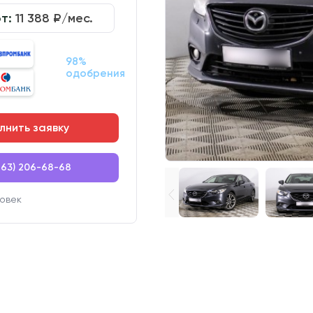
от:
11 388
₽/мес.
98%
одобрения
лнить заявку
863) 206-68-68
овек