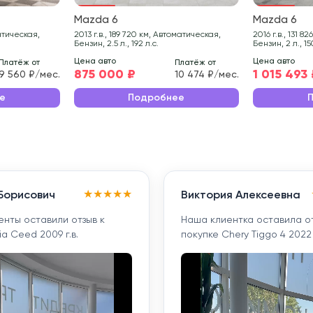
Mazda 6
Mazda 6
2013 г.в., 189 720 км, Автоматическая,
2016 г.в., 131 826 км, Автоматическая,
Бензин, 2.5 л., 192 л.с.
Бензин, 2 л., 15
Цена авто
Цена авто
Платёж от
Платёж от
875 000 ₽
1 015 493
9 560 ₽/мес.
10 474 ₽/мес.
е
Подробнее
★
★
★
★
★
Борисович
Виктория Алексеевна
енты оставили отзыв к
Наша клиентка оставила о
ia Ceed 2009 г.в.
покупке Chery Tiggo 4 2022 г