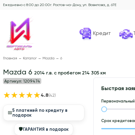
Ежедневно с 8:00 до 20:00
г. Ростов-на-Дону, ул. Вавилова, д. 67Е
Кредит
Главная
Каталог
Mazda
6
Mazda 6
2014 г.в. с пробегом 214 305 км
Артикул:
1209474
Быстрая зая
★
★
★
★
★
4.8
(42)
Первоначальный 
5 платежей по кредиту в
📅
подарок
Срок кредитован
🛡
ГАРАНТИЯ в подарок