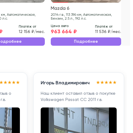
Mazda 6
Ma
2014 г.в., 113 396 км, Автоматическая,
2015 г.в., 101 
0 л.с.
Бензин, 2.5 л., 192 л.с.
Бен
Цена авто
Цен
Платёж от
Платёж от
 ₽
963 664 ₽
97
12 156 ₽/мес.
11 536 ₽/мес.
Подробнее
Подробнее
★
★
★
★
★
★
★
★
★
★
Игорь Владимирович
тзыв о
Наш клиент оставил отзыв о покупке
.в.
Volkswagen Passat CC 2011 г.в.