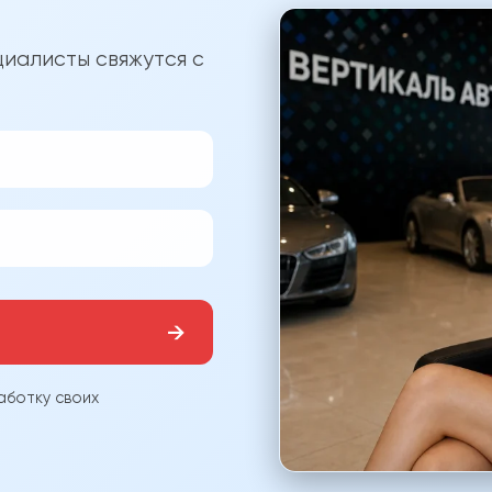
?
иалисты свяжутся с
→
аботку своих