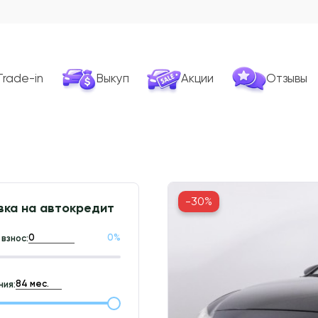
Trade-in
Выкуп
Акции
Отзывы
-30%
вка на автокредит
0
%
взнос:
ия: