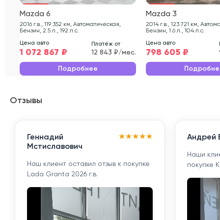
Mazda 6
Mazda 3
2016 г.в., 119 352 км, Автоматическая,
2014 г.в., 123 721 км, Автоматическая,
Бензин, 2.5 л., 192 л.с.
Бензин, 1.6 л., 104 л.с.
Цена авто
Цена авто
Платёж от
1 072 867 ₽
798 605 ₽
12 843 ₽/мес.
Подробнее
Подробне
Отзывы
★
★
★
★
★
Геннадий
Андрей 
Мстиславович
Наши кли
Наш клиент оставил отзыв к покупке
покупке K
Lada Granta 2026 г.в.