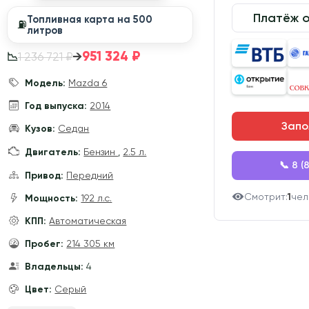
Платёж 
Топливная карта на 500
⛽️
литров
951 324 ₽
→
1 236 721 ₽
📉
Модель:
Mazda 6
Год выпуска:
2014
Запо
Кузов:
Седан
Двигатель:
Бензин
,
2.5 л.
📞 8 (
Привод:
Передний
Смотрит:
1
чел
Мощность:
192 л.с.
КПП:
Автоматическая
Пробег:
214 305 км
Владельцы:
4
Цвет:
Серый