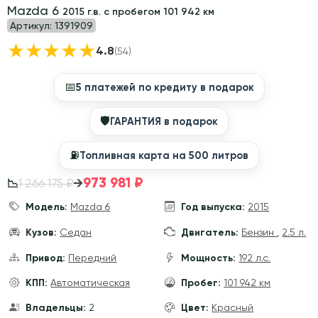
Mazda 6
2015 г.в. с пробегом 101 942 км
Артикул:
1391909
★
★
★
★
★
4.8
(54)
📅
5 платежей по кредиту в подарок
🛡
ГАРАНТИЯ в подарок
⛽️
Топливная карта на 500 литров
973 981 ₽
→
1 266 175 ₽
📉
Модель:
Mazda 6
Год выпуска:
2015
Кузов:
Седан
Двигатель:
Бензин
,
2.5 л.
Привод:
Передний
Мощность:
192 л.с.
КПП:
Автоматическая
Пробег:
101 942 км
Владельцы:
2
Цвет:
Красный