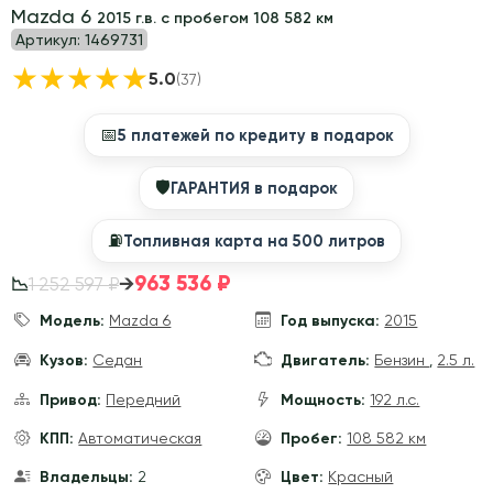
Mazda 6
2015 г.в. с пробегом 108 582 км
Артикул:
1469731
★
★
★
★
★
5.0
(37)
📅
5 платежей по кредиту в подарок
🛡
ГАРАНТИЯ в подарок
⛽️
Топливная карта на 500 литров
963 536 ₽
→
1 252 597 ₽
📉
Модель:
Mazda 6
Год выпуска:
2015
Кузов:
Седан
Двигатель:
Бензин
,
2.5 л.
Привод:
Передний
Мощность:
192 л.с.
КПП:
Автоматическая
Пробег:
108 582 км
Владельцы:
2
Цвет:
Красный