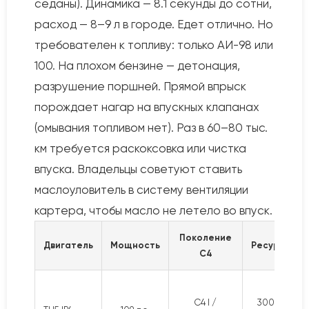
седаны). Динамика — 8.1 секунды до сотни,
расход — 8–9 л в городе. Едет отлично. Но
требователен к топливу: только АИ-98 или
100. На плохом бензине — детонация,
разрушение поршней. Прямой впрыск
порождает нагар на впускных клапанах
(омывания топливом нет). Раз в 60–80 тыс.
км требуется раскоксовка или чистка
впуска. Владельцы советуют ставить
маслоуловитель в систему вентиляции
картера, чтобы масло не летело во впуск.
Поколение
Двигатель
Мощность
Ресурс
Р
C4
C4 I /
300+