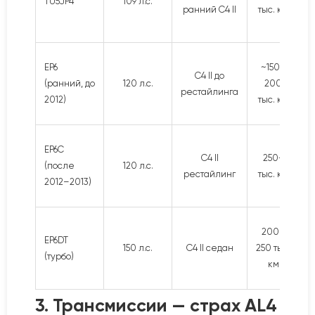
TU5JP4
109 л.с.
ранний C4 II
тыс. км
EP6
~150–
C4 II до
(ранний, до
120 л.с.
200
рестайлинга
2012)
тыс. км
EP6C
C4 II
250+
(после
120 л.с.
рестайлинг
тыс. км
2012–2013)
200–
EP6DT
150 л.с.
C4 II седан
250 тыс.
(турбо)
км
3. Трансмиссии — страх AL4