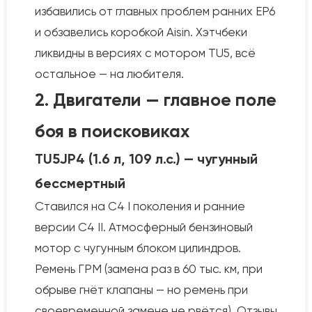
избавились от главных проблем ранних EP6
и обзавелись коробкой Aisin. Хэтчбеки
ликвидны в версиях с мотором TU5, всё
остальное — на любителя.
2. Двигатели — главное поле
боя в поисковиках
TU5JP4 (1.6 л, 109 л.с.) — чугунный
бессмертный
Ставился на C4 I поколения и ранние
версии C4 II. Атмосферный бензиновый
мотор с чугунным блоком цилиндров.
Ремень ГРМ (замена раз в 60 тыс. км, при
обрыве гнёт клапаны — но ремень при
своевременной замене не рвётся). Отзывы