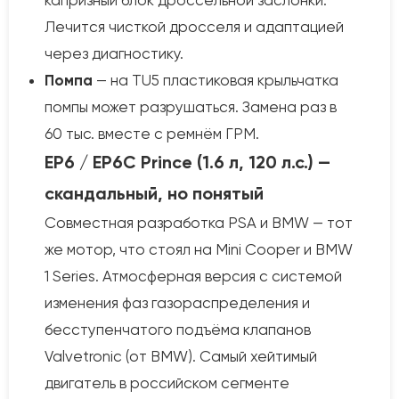
капризный блок дроссельной заслонки.
Лечится чисткой дросселя и адаптацией
через диагностику.
Помпа
— на TU5 пластиковая крыльчатка
помпы может разрушаться. Замена раз в
60 тыс. вместе с ремнём ГРМ.
EP6 / EP6C Prince (1.6 л, 120 л.с.) —
скандальный, но понятый
Совместная разработка PSA и BMW — тот
же мотор, что стоял на Mini Cooper и BMW
1 Series. Атмосферная версия с системой
изменения фаз газораспределения и
бесступенчатого подъёма клапанов
Valvetronic (от BMW). Самый хейтимый
двигатель в российском сегменте