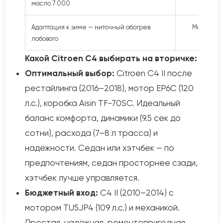
масло 7 000
Адаптация к зиме — ниточный обогрев
Мотор EP6
лобового
Какой Citroen C4 выбирать на вторичке:
Оптимальный выбор:
Citroen C4 II после
рестайлинга (2016–2018), мотор EP6C (120
л.с.), коробка Aisin TF-70SC. Идеальный
баланс комфорта, динамики (9.5 сек до
сотни), расхода (7–8 л трасса) и
надёжности. Седан или хэтчбек — по
предпочтениям, седан просторнее сзади,
хэтчбек лучше управляется.
Бюджетный вход:
C4 II (2010–2014) с
мотором TU5JP4 (109 л.с.) и механикой.
Простая, надёжная, ремонтопригодная