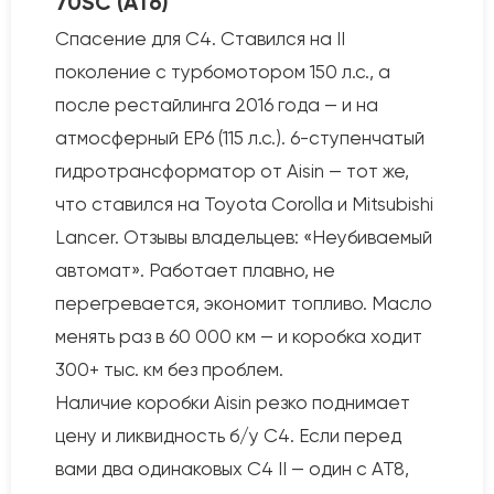
70SC (AT6)
Спасение для C4. Ставился на II
поколение с турбомотором 150 л.с., а
после рестайлинга 2016 года — и на
атмосферный EP6 (115 л.с.). 6-ступенчатый
гидротрансформатор от Aisin — тот же,
что ставился на Toyota Corolla и Mitsubishi
Lancer. Отзывы владельцев: «Неубиваемый
автомат». Работает плавно, не
перегревается, экономит топливо. Масло
менять раз в 60 000 км — и коробка ходит
300+ тыс. км без проблем.
Наличие коробки Aisin резко поднимает
цену и ликвидность б/у C4. Если перед
вами два одинаковых C4 II — один с AT8,