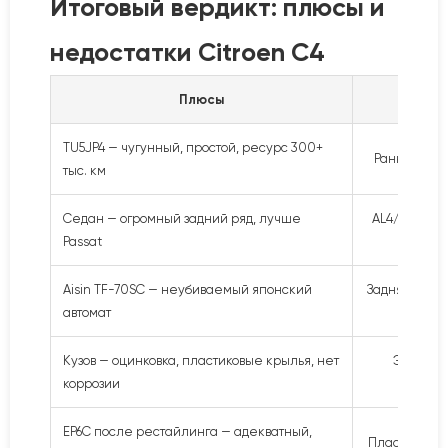
Итоговый вердикт: плюсы и
недостатки Citroen C4
Плюсы
TU5JP4 — чугунный, простой, ресурс 300+
Ранний EP6 
тыс. км
Седан — огромный задний ряд, лучше
AL4/AT8 — п
Passat
Aisin TF-70SC — неубиваемый японский
Задняя балка
автомат
Кузов — оцинковка, пластиковые крылья, нет
Электрик
коррозии
EP6C после рестайлинга — адекватный,
Пластиковая