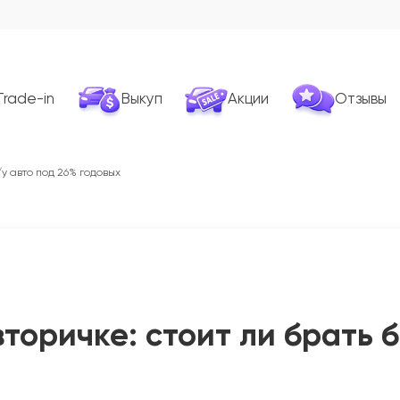
Trade-in
Выкуп
Акции
Отзывы
/у авто под 26% годовых
торичке: стоит ли брать б