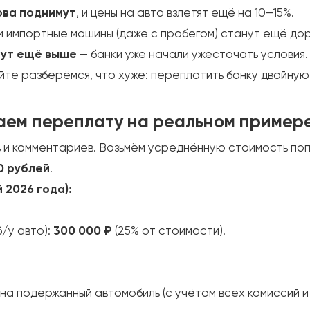
ова поднимут
, и цены на авто взлетят ещё на 10–15%.
 и импортные машины (даже с пробегом) станут ещё до
тут ещё выше
— банки уже начали ужесточать условия.
те разберёмся, что хуже: переплатить банку двойную 
аем переплату на реальном пример
в и комментариев. Возьмём усреднённую стоимость по
00 рублей
.
 2026 года):
/у авто):
300 000 ₽
(25% от стоимости).
на подержанный автомобиль (с учётом всех комиссий и 