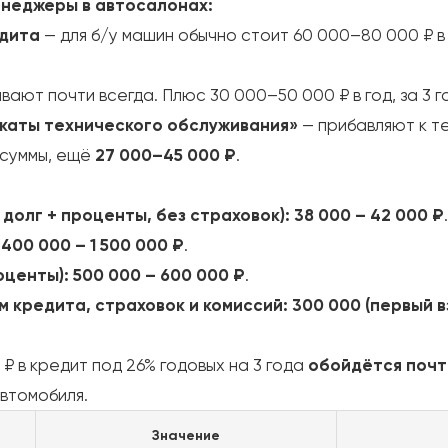
енеджеры в автосалонах:
едита
— для б/у машин обычно стоит 60 000–80 000 ₽ в 
вают почти всегда. Плюс 30 000–50 000 ₽ в год, за 3 
икаты технического обслуживания»
— прибавляют к т
 суммы, ещё
27 000–45 000 ₽
.
долг + проценты, без страховок):
38 000 – 42 000 ₽
.
 400 000 – 1 500 000 ₽
.
оценты):
500 000 – 600 000 ₽
.
 кредита, страховок и комиссий:
300 000 (первый вз
 ₽ в кредит под 26% годовых на 3 года
обойдётся почти
втомобиля.
Значение