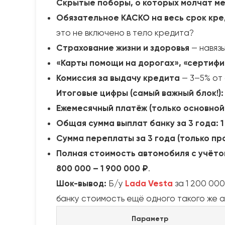
Скрытые поборы, о которых молчат м
Обязательное КАСКО на весь срок кр
это не включено в тело кредита?
Страхование жизни и здоровья
— навязы
«Карты помощи на дорогах», «сертиф
Комиссия за выдачу кредита
— 3–5% от
Итоговые цифры (самый важный блок!):
Ежемесячный платёж (только основной 
Общая сумма выплат банку за 3 года:
1
Сумма переплаты за 3 года (только пр
Полная стоимость автомобиля с учётом
800 000 – 1 900 000 ₽
.
Шок-вывод:
Б/у
Lada Vesta
за 1 200 000
банку стоимость ещё одного такого же а
Параметр