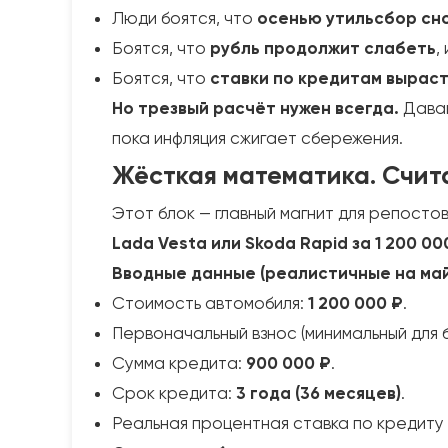
Люди боятся, что
осенью утильсбор сн
Боятся, что
рубль продолжит слабеть
,
Боятся, что
ставки по кредитам вырас
Но трезвый расчёт нужен всегда.
Давай
пока инфляция сжигает сбережения.
Жёсткая математика. Счит
Этот блок — главный магнит для репосто
Lada Vesta или Skoda Rapid за 1 200 0
Вводные данные (реалистичные на май
Стоимость автомобиля:
1 200 000 ₽
.
Первоначальный взнос (минимальный для б
Сумма кредита:
900 000 ₽
.
Срок кредита:
3 года (36 месяцев)
.
Реальная процентная ставка по кредиту 