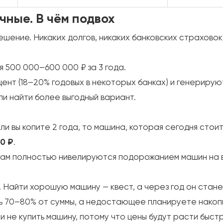
чные. В чём подвох
ешение. Никаких долгов, никаких банковских страховок
я 500 000–600 000 ₽ за 3 года.
цент (18–20% годовых в некоторых банках) и генерирую
и найти более выгодный вариант.
ли вы копите 2 года, то машина, которая сегодня стоит
00 ₽
.
ам полностью нивелируются подорожанием машин на 
т. Найти хорошую машину — квест, а через год он стан
ть 70–80% от суммы, а недостающее планируете накопи
 и не купить машину, потому что цены будут расти быс