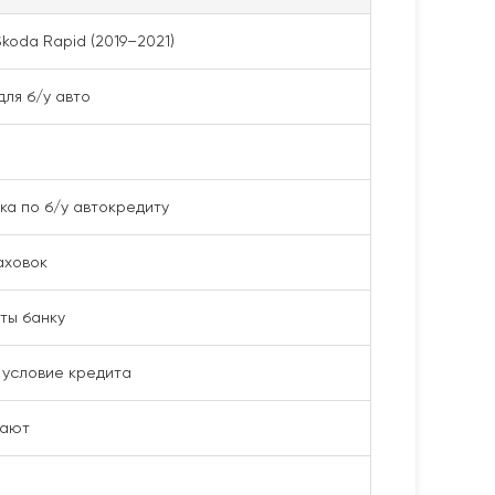
Skoda Rapid (2019–2021)
ля б/у авто
ка по б/у автокредиту
аховок
ты банку
 условие кредита
вают
е