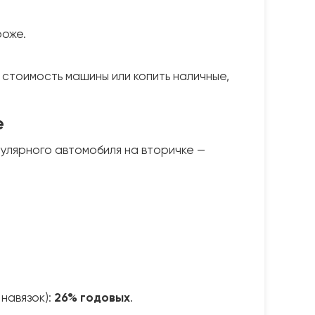
роже.
стоимость машины или копить наличные,
е
пулярного автомобиля на вторичке —
навязок):
26% годовых
.