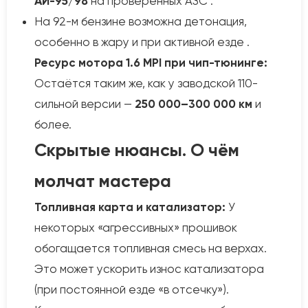
АИ-95/98
на проверенных АЗС .
На 92-м бензине возможна детонация,
особенно в жару и при активной езде .
Ресурс мотора 1.6 MPI при чип-тюнинге:
Остаётся таким же, как у заводской 110-
сильной версии —
250 000–300 000 км
и
более.
Скрытые нюансы. О чём
молчат мастера
Топливная карта и катализатор:
У
некоторых «агрессивных» прошивок
обогащается топливная смесь на верхах.
Это может ускорить износ катализатора
(при постоянной езде «в отсечку»).