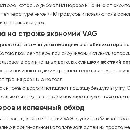
изатора, которые дубеют на морозе и начинают скрипе
температуре ниже 7–10 градусов и появляются в основ
 изношенных втулок.
на на страже экономии VAG
орного скрипа —
втулки переднего стабилизатора п
ботают как демпферы при скручивании стабилизатора.
льзовал в оригинальных деталях
слишком жёсткий со
сть и начинают с диким трением тереться о металли
от трения резины о металл.
к и грязь с дороги попадают под задубевшую втулку. 
является люфт, который и начинает глухо стучать на 
ров и копеечный обход
:
По заводской технологии VAG втулки стабилизатора 
ельно в оригинальном каталоге запчастей их просто н