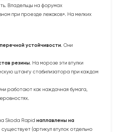
ть. Владельцы на форумах
ном при проезде лежаков». На мелких
оперечной устойчивости
. Они
став резины
. На морозе эти втулки
ческую штангу стабилизатора при каждом
Они работают как наждачная бумага,
неровностях.
на Skoda Rapid
наплавлены на
е существует (артикул втулок отдельно