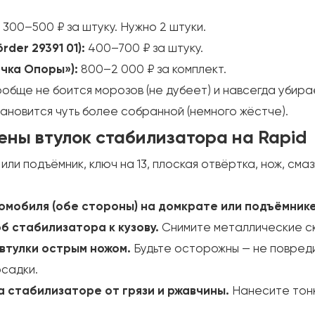
300–500 ₽ за штуку. Нужно 2 штуки.
der 29391 01):
400–700 ₽ за штуку.
чка Опоры»):
800–2 000 ₽ за комплект.
бще не боится морозов (не дубеет) и навсегда убирае
ановится чуть более собранной (немного жёстче).
ены втулок стабилизатора на Rapid
 или подъёмник, ключ на 13, плоская отвёртка, нож, смаз
омобиля (обе стороны) на домкрате или подъёмнике
б стабилизатора к кузову.
Снимите металлические ско
втулки острым ножом.
Будьте осторожны — не повред
осадки.
 стабилизаторе от грязи и ржавчины.
Нанесите тонк