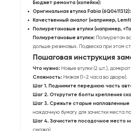
Бюджет ремонта (копейки):
Оригинальная втулка Fabia (6Q0411312):
Качественный аналог (например, Lemför
Полиуретановые втулки (например, «То
Полиуретановые втулки:
Полиуретан воо
дольше резиновых. Подвеска при этом ст
Пошаговая инструкция зам
Что нужно:
Новые втулки (2 шт.), домкрат
Сложность:
Низкая (1–2 часа во дворе).
Шаг 1. Поднимите переднюю часть авт
Шаг 2. Открутите болты крепления ско
Шаг 3. Срежьте старые наплавленные 
наждачную бумагу для зачистки места п
Шаг 4. Зачистите посадочное место на
смазка).