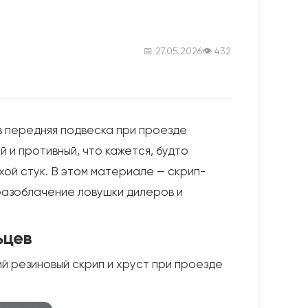
📅 27.05.2026
👁 432
 передняя подвеска при проезде
й и противный, что кажется, будто
хой стук. В этом материале — скрип-
 разоблачение ловушки дилеров и
ьцев
й резиновый скрип и хруст при проезде