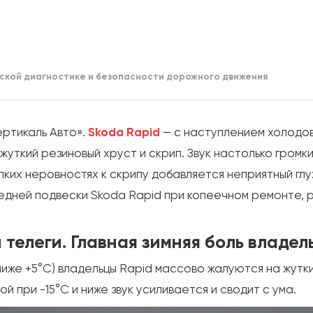
ской диагностике и безопасности дорожного движения
ртикаль Авто».
Skoda Rapid
— с наступлением холодов
уткий резиновый хруст и скрип. Звук настолько громки
ких неровностях к скрипу добавляется неприятный глу
редней подвески Skoda Rapid при копеечном ремонте,
 телеги. Главная зимняя боль владел
иже +5°C) владельцы Rapid массово жалуются на жутки
й при -15°C и ниже звук усиливается и сводит с ума.