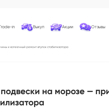
Trade-in
Выкуп
Акции
Отзывы
ичины и копеечный ремонт втулок стабилизатора
п подвески на морозе — п
билизатора