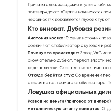
Причина одна: заводские втулки стабил
подтверждают: «Скрипы начинаются при 
неровностях добавляется глухой стук от
Кто виноват. Дубовая рези
Анатомия косяка:
Главный источник поз
соединяют стабилизатор с кузовом и ра
Почему это происходит:
Завод VAG испо
окончательно дубеют, теряют эластично
ходе подвески. Скрип возникает именно 
Откуда берётся стук:
Со временем песо
стирая металл самого стабилизатора. По
Ловушка официальных диле
Развод на деньги (приговор от дилера)
металлическую штангу намертво
. Отд