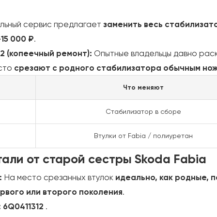
альный сервис предлагает
заменить весь стабилизат
15 000 ₽
.
2 (копеечный ремонт):
Опытные владельцы давно раск
осто
срезают с родного стабилизатора обычным но
Что меняют
Стабилизатор в сборе
Втулки от Fabia / полиуретан
али от старой сестры Skoda Fabia
:
На место срезанных втулок
идеально, как родные,
ервого или второго поколения
.
 6Q0411312
.